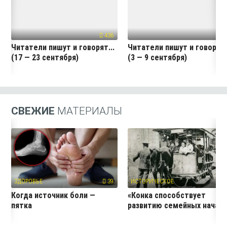
436
47
Читатели пишут и говорят...
Читатели пишут и говорят.
(17 — 23 сентября)
(3 — 9 сентября)
СВЕЖИЕ
МАТЕРИАЛЫ
ЗДОРОВЬЕ
39
ИСТОРИЧЕСКОЕ
3
Когда источник боли —
«Конка способствует
пятка
развитию семейных начал