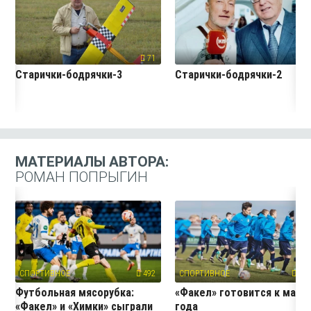
71
7
Старички-бодрячки-3
Старички-бодрячки-2
МАТЕРИАЛЫ АВТОРА:
РОМАН ПОПРЫГИН
СПОРТИВНОЕ
492
СПОРТИВНОЕ
247
Футбольная мясорубка:
«Факел» готовится к матч
«Факел» и «Химки» сыграли
года