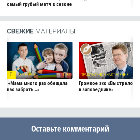
самый грубый матч в сезоне
СВЕЖИЕ
МАТЕРИАЛЫ
СЕМЕЙНОЕ
35
ПРАЗДНИЧНОЕ НАСТРОЕНИЕ
8
«Мама много раз обещала
Громкое эхо «Выстрелов
нас забрать...»
в заповеднике»
Оставьте комментарий