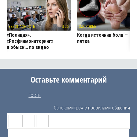
БЕЗОПАСНОСТЬ
25
ЗДОРОВЬЕ
2
«Полиция»,
Когда источник боли —
«Росфинмониторинг»
пятка
и обыск… по видео
Оставьте комментарий
Гость
Ознакомиться с правилами общения