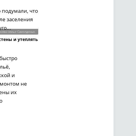
 подумали, что
сле заселения
го...
рхива семьи Самолдиных.
стены и утеплять
 быстро
льё,
жкой и
емонтом не
тены их
о