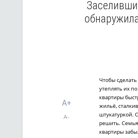
Заселившис
обнаружила
Чтобы сделать
утеплять их п
квартиры быст
A+
жильё, сталки
штукатуркой. 
A-
решить. Семья 
квартиры забы