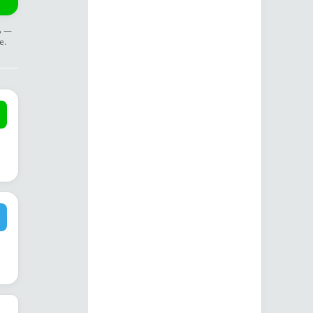
ф —
е.