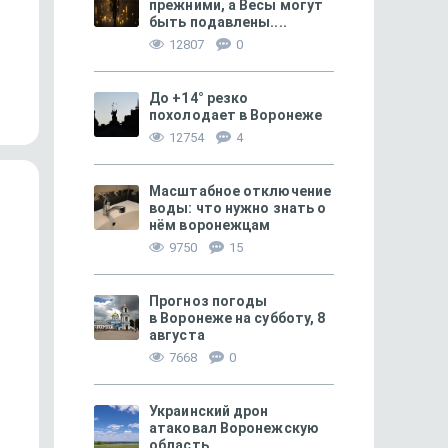
прежними, а Весы могут
быть подавлены....
259
12807
0
«Суд выиграла, но виновные
Цветы под защитой з
не найдены»
До +14° резко
похолодает в Воронеже
12754
4
Масштабное отключение
воды: что нужно знать о
нём воронежцам
9750
15
Прогноз погоды
в Воронеже на субботу, 8
августа
7668
0
БЕЗОПАСНОСТЬ
28
ЛИЧНЫЙ ОПЫТ
«Полиция», «Росфинмониторинг»
«Только за июнь я по
Украинский дрон
и обыск… по видео
в 300 тысяч рублей»
атаковал Воронежскую
область