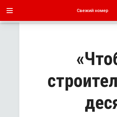
Городское
Краеведение
Свежий номер
Дача
Лето наших читате
«Что
строител
дес