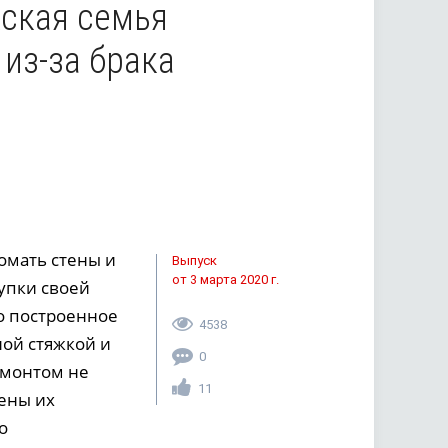
жская семья
из-за брака
омать стены и
Выпуск
от 3 марта 2020 г.
упки своей
о построенное
4538
ной стяжкой и
0
емонтом не
11
тены их
о