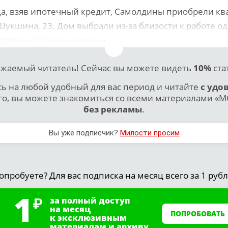
да, взяв ипотечный кредит, Самолдины приобрели кв
Шукшина, 23. Дом выбрали из-за близости к работе од
нравившейся планировки.
жаемый читатель! Сейчас вы можете видеть
10%
ста
 на любой удобный для вас период и читайте
с удо
го, вы можете знакомиться со всеми материалами «МО
без рекламы
.
Вы уже подписчик?
Милости просим
опробуете? Для вас подписка на месяц всего за 1 рубл
1
за полный доступ
на месяц
ПОПРОБОВАТЬ
к эксклюзивным
материалам и архиву