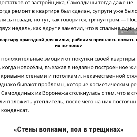
достатков от застройщика, Самолдины тогда даже не
гда ремонт в квартире был сделан, супруги уже было
ись позади, но тут, как говорится, грянул гром.— По
вух недель, как вдруг я заметил, что в спальне один у
Фото из а
вартиру пригодной для жилья, рабочим пришлось ломать 
их по-новой
то положительные эмоции от покупки своей квартиры
, когда новосёлы, въезжая в недавно построенное жи
с кривыми стенами и потолками, некачественной стя
Однако бывают проблемы, которые косметическим р
Самолдиных из Воронежа столкнулась с тем, что в с
ли положить утеплитель, после чего на них постоянн
 конденсат.
«Стены волнами, пол в трещинах»