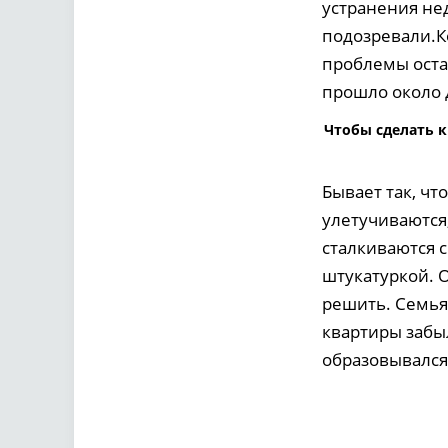
устранения не
подозревали.Ко
проблемы остал
прошло около д
Чтобы сделать к
Бывает так, ч
улетучиваются
сталкиваются 
штукатуркой. 
решить. Семья 
квартиры забы
образовывался