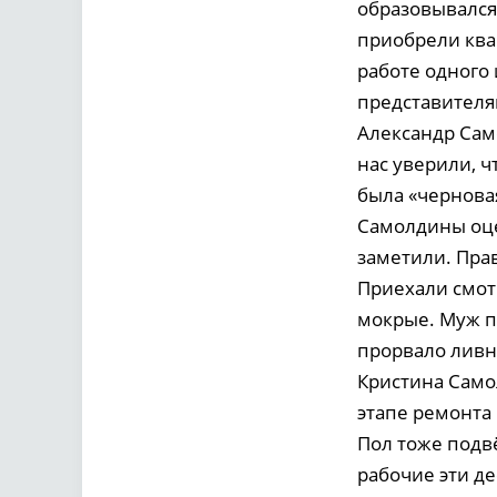
образовывался
приобрели квар
работе одного
представителя
Александр Сам
нас уверили, 
была «чернова
Самолдины оцен
заметили. Пра
Приехали смот
мокрые. Муж п
прорвало ливн
Кристина Само
этапе ремонта 
Пол тоже подв
рабочие эти де