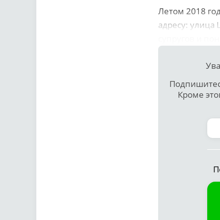
Летом 2018 го
адресу: улица 
супругов и по
Ува
Подпишитесь
Кроме это
П