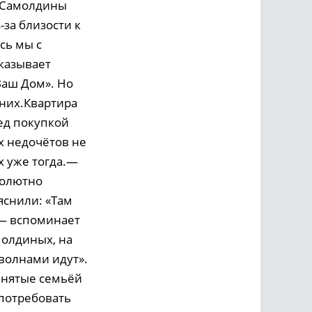
, Самолдины
за близости к
сь мы с
казывает
Ваш Дом». Но
 них.Квартира
ед покупкой
х недочётов не
х уже тогда.—
солютно
яснили: «Там
, — вспоминает
молдиных, на
 волнами идут».
анятые семьёй
 потребовать