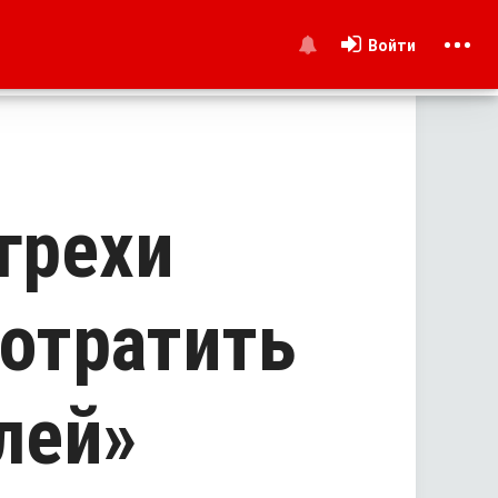
Войти
и
грехи
потратить
лей»