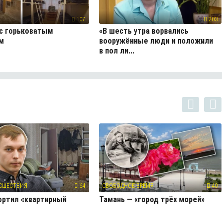
107
203
с горьковатым
«В шесть утра ворвались
м
вооружённые люди и положили
в пол ли...
СШЕСТВИЯ
64
СВОБОДНОЕ ВРЕМЯ
40
ортил «квартирный
Тамань — «город трёх морей»