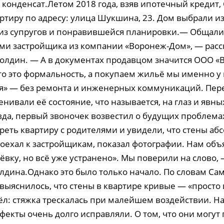
 конденсат.Летом 2018 года, взяв ипотечный кредит
тиру по адресу: улица Шукшина, 23. Дом выбрали из-
 из супругов и понравившейся планировки.— Общали
ми застройщика из компании «Воронеж-Дом», — расс
олдин. — А в документах продавцом значится ООО «
что это формальность, а покупаем жильё мы именно у
я» — без ремонта и инженерных коммуникаций. Пер
ивали её состояние, что называется, на глаз и явны
вда, первый звоночек возвестил о будущих проблема
реть квартиру с родителями и увидели, что стены аб
оехал к застройщикам, показал фотографии. Нам объ
ёвку, но всё уже устранено». Мы поверили на слово
лдина.Однако это было только начало. По словам Са
выяснилось, что стены в квартире кривые — «просто
ёл: стяжка трескалась при малейшем воздействии. Н
фекты очень долго исправляли. О том, что они могут