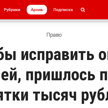
МОЁ! Плюс Липецк
Происшествия
Рубрики
Архив
Подписка
лей
Образование + карьера
Свадьба недел
Право
бы исправить о
ей, пришлось 
ятки тысяч руб