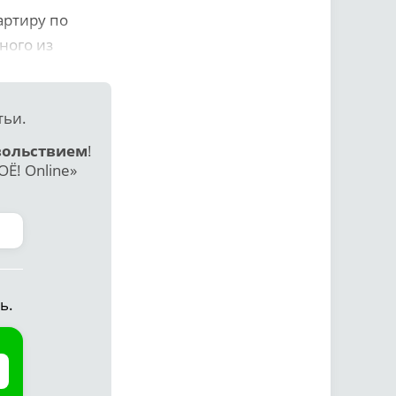
артиру по
ного из
тьи.
вольствием
!
Ё! Online»
ь.