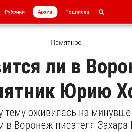
МОЁ! Плюс Липецк
Происшествия
Рубрики
Архив
Подписка
лей
Образование + карьера
Свадьба недел
Памятное
ится ли в Вор
мятник Юрию Х
у тему оживилась на минувше
м в Воронеж писателя Захара