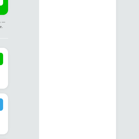
ф —
е.