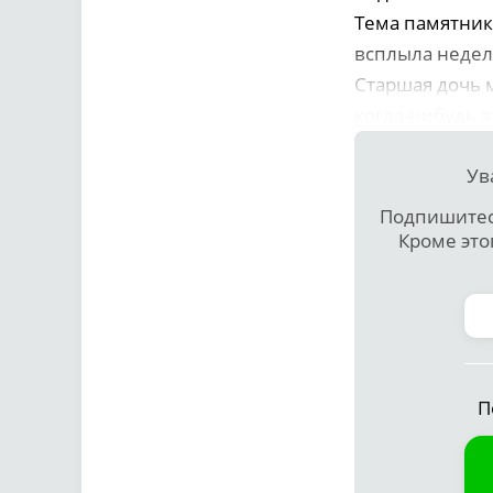
Тема памятник
всплыла недел
Старшая дочь м
когда-нибудь э
Ув
Подпишитесь
Кроме это
П