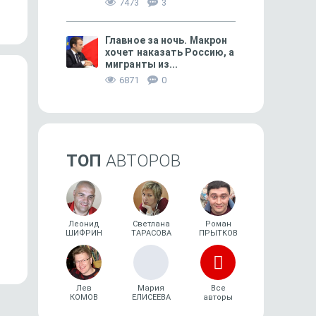
ЕГЭ»
7473
3
Главное за ночь. Макрон
хочет наказать Россию, а
мигранты из...
6871
0
ТОП
АВТОРОВ
СВОБОДНОЕ ВРЕМЯ
27
ГОРОДСКОЕ
Тамань — «город трёх морей»
«Строительный комп
Леонид
Светлана
Роман
ШИФРИН
ТАРАСОВА
ПРЫТКОВ
в тисках»
Лев
Мария
Все
КОМОВ
ЕЛИСЕЕВА
авторы