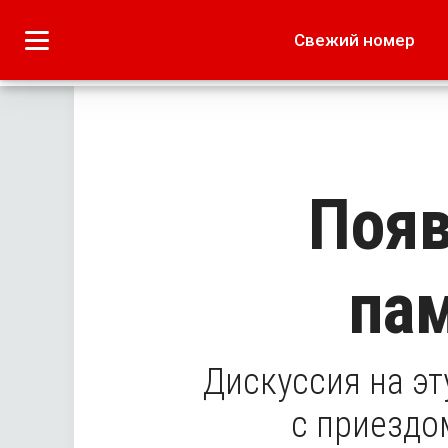
Городское
Краеведение
Свежий номер
Дача
Лето наших читате
Появ
па
Дискуссия на эт
с приездо