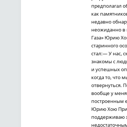
предполагал о
как памятнико
недавно обнар
неожиданно в 
Газа» Юрию Хо
старинного ос
стал:— У нас,
знакомы с люд
и успешных оп
когда то, что 
отвернуться. П
вообще у меня
построенным е
Юрию Хою Прил
поддерживаю э
недостаточным