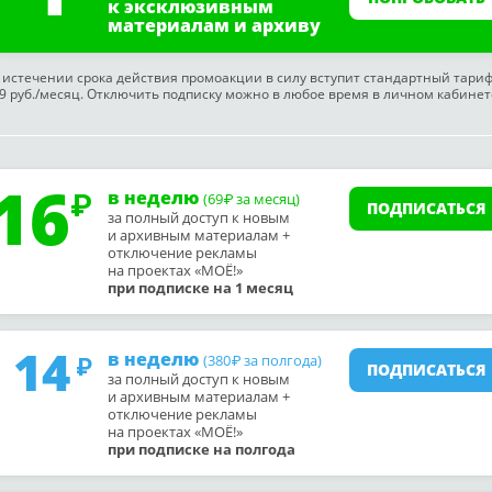
к эксклюзивным
материалам и архиву
 истечении срока действия промоакции в силу вступит стандартный тари
9 руб./месяц. Отключить подписку можно в любое время в личном кабинет
16
в неделю
(69
за месяц)
₽
ПОДПИСАТЬСЯ
за полный доступ к новым
и архивным материалам +
отключение рекламы
на проектах «МОЁ!»
при подписке на 1 месяц
14
в неделю
(380
за полгода)
₽
ПОДПИСАТЬСЯ
за полный доступ к новым
и архивным материалам +
отключение рекламы
на проектах «МОЁ!»
при подписке на полгода