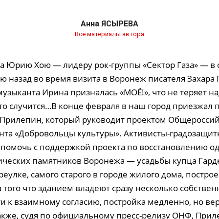
Анна ЯСЫРЕВА
Все материалы автора
а Юрию Хою — лидеру рок-группы «Сектор Газа» — в 
ю назад во время визита в Воронеж писателя Захара
узыканта Ирина призналась «МОЁ!», что не теряет н
то случится…В конце февраля в наш город приезжал 
 Прилепин, который руководит проектом Общероссий
нта «Добровольцы культуры». Активисты-градозащи
 помочь с поддержкой проекта по восстановлению од
ических памятников Воронежа — усадьбы купца Гард
улке, самого старого в городе жилого дома, построе
-за того что зданием владеют сразу несколько собстве
ти к взаимному согласию, постройка медленно, но ве
акже, судя по официальному пресс-релизу ОНФ, При