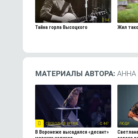
94
Тайна горла Высоцкого
Жил тако
МАТЕРИАЛЫ АВТОРА:
АННА
СВОБОДНОЕ ВРЕМЯ
447
ЛЮДИ
В Воронеже высадился «десант»
Светлана