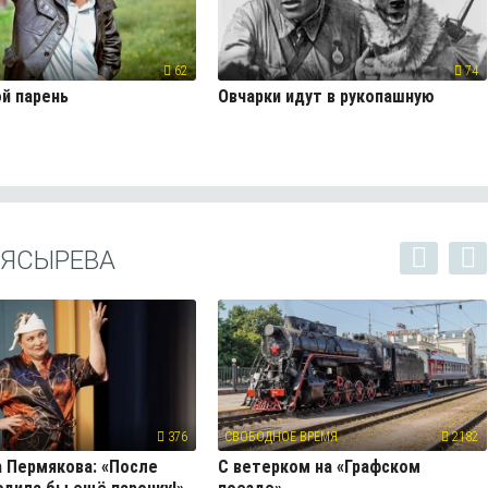
62
74
й парень
Овчарки идут в рукопашную
 ЯСЫРЕВА
376
СВОБОДНОЕ ВРЕМЯ
2182
 Пермякова: «После
С ветерком на «Графском