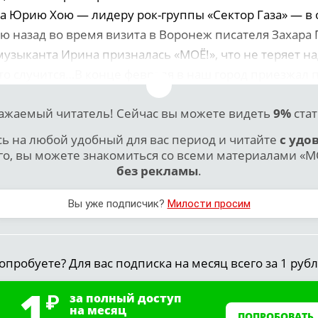
а Юрию Хою — лидеру рок-группы «Сектор Газа» — в 
ю назад во время визита в Воронеж писателя Захара
узыканта Ирина призналась «МОЁ!», что не теряет н
то случится…В конце февраля в наш город приезжал пи
ажаемый читатель! Сейчас вы можете видеть
9%
стат
 на любой удобный для вас период и читайте
с удо
го, вы можете знакомиться со всеми материалами «МО
без рекламы
.
Вы уже подписчик?
Милости просим
опробуете? Для вас подписка на месяц всего за 1 рубл
1
за полный доступ
на месяц
ПОПРОБОВАТЬ