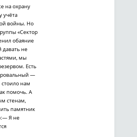
е на охрану
у учёта
ой войны. Но
группы «Сектор
енил обаяние
 давать не
астями, мы
езервом. Есть
 провальный —
, стоило нам
ак помочь. А
ым стенам,
вить памятник
:— Я не
тся