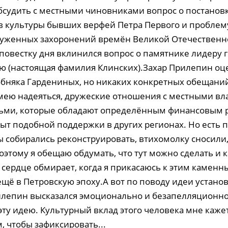
бсудить с местными чиновниками вопрос о постановк
в культуры бывших верфей Петра Первого и проблем
уженных захоронений времён Великой Отечественн
повестку дня вклинился вопрос о памятнике лидеру 
ю (настоящая фамилия Клинских).Захар Прилепин оц
обняка Гардениных, но никаких конкретных обещаний
 смею надеяться, дружеские отношения с местными вл
ьми, которые обладают определённым финансовым р
ыт подобной поддержки в других регионах. Но есть
мы собирались реконструировать, втихомолку сносили
оэтому я обещаю обдумать, что тут можно сделать и к
 сердце обмирает, когда я прикасаюсь к этим каменн
щё в Петровскую эпоху.А вот по поводу идеи устано
епин высказался эмоционально и безапелляционно
ту идею. Культурный вклад этого человека мне каже
, чтобы зафиксировать...