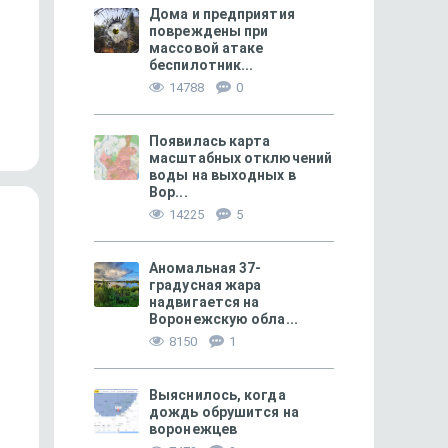
Дома и предприятия
повреждены при
массовой атаке
беспилотник...
985
«Я сама по краешку прошла, ведь
В парикмахерскую на 
14788
0
могла быть там»
Появилась карта
масштабных отключений
воды на выходных в
Вор...
14225
5
Аномальная 37-
градусная жара
надвигается на
Воронежскую обла...
8150
1
Выяснилось, когда
ОБРАЗОВАНИЕ + КАРЬЕРА
263
СВОБОДНОЕ ВРЕМЯ
дождь обрушится на
«Нельзя при детях критиковать
Чайный советник
воронежцев