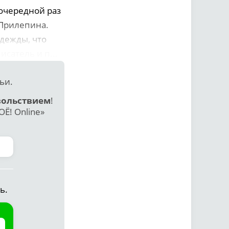
очередной раз
 Прилепина.
адежды, что
сатель и п...
ьи.
вольствием
!
Ё! Online»
ь.