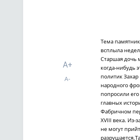
Тема памятник
всплыла недел
Старшая дочь м
A+
когда-нибудь э
политик Захар
A-
народного фро
попросили его
главных истор
Фабричном пере
XVIII века. Из
не могут прий
разрушается.Т