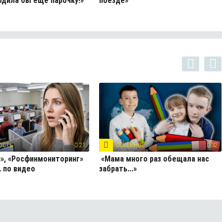
одила бы ещё парочку!»
поезде»
ОСТЬ
21
СЕМЕЙНОЕ
32
», «Росфинмониторинг»
«Мама много раз обещала нас
 по видео
забрать...»