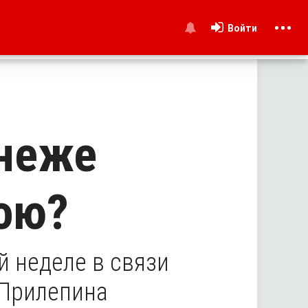
Войти
и
онеже
ою?
й неделе в связи
 Прилепина