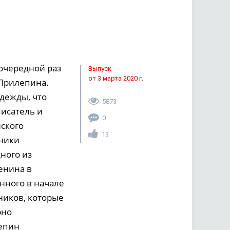
очередной раз
Выпуск
от 3 марта 2020 г.
 Прилепина.
адежды, что
5873
писатель и
0
ского
13
тники
ного из
енина в
нного в начале
нников, которые
рно
лепин