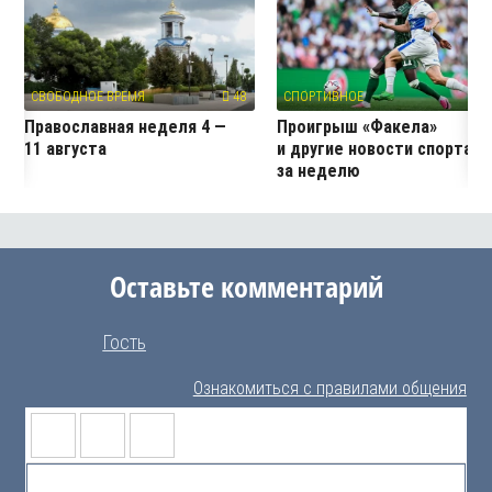
СВОБОДНОЕ ВРЕМЯ
48
СПОРТИВНОЕ
4
Православная неделя 4 —
Проигрыш «Факела»
11 августа
и другие новости спорта
за неделю
Оставьте комментарий
Гость
Ознакомиться с правилами общения