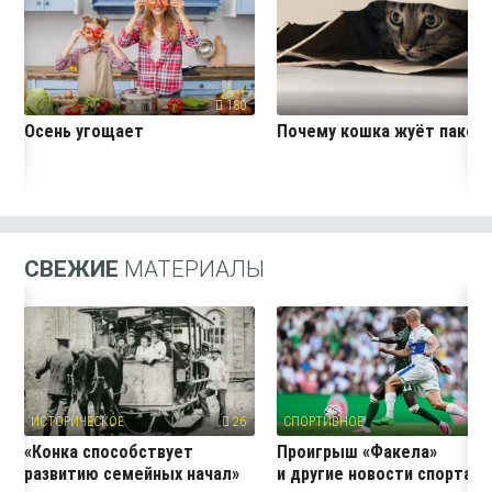
180
26
Осень угощает
Почему кошка жуёт пакет
СВЕЖИЕ
МАТЕРИАЛЫ
ИСТОРИЧЕСКОЕ
26
СПОРТИВНОЕ
4
«Конка способствует
Проигрыш «Факела»
развитию семейных начал»
и другие новости спорта