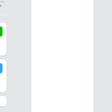
ф —
е.