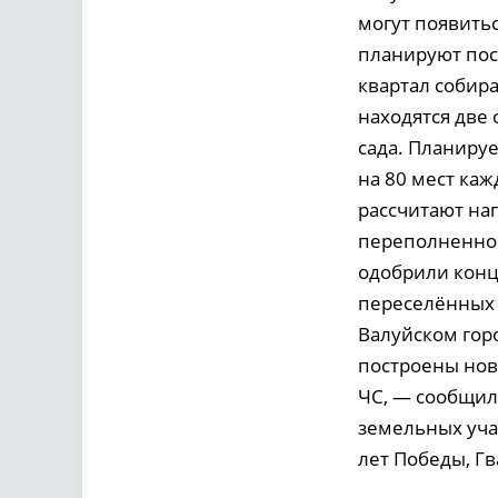
могут появить
планируют пос
квартал собир
находятся две
сада. Планируе
на 80 мест ка
рассчитают на
переполненнос
одобрили конц
переселённых и
Валуйском гор
построены нов
ЧС, — сообщил 
земельных уча
лет Победы, Гв