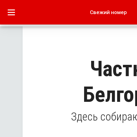
Городское
Краеведение
Свежий номер
Дача
Лето наших читате
Част
Белго
Здесь собираю