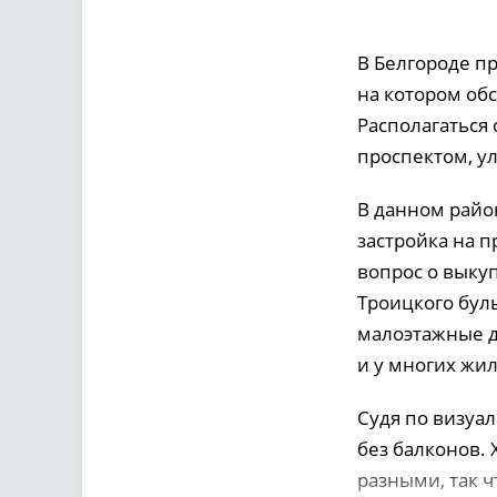
В Белгороде п
на котором обс
Располагаться
проспектом, у
В данном райо
застройка на п
вопрос о выкуп
Троицкого буль
малоэтажные до
и у многих жил
Судя по визуал
без балконов.
разными, так ч