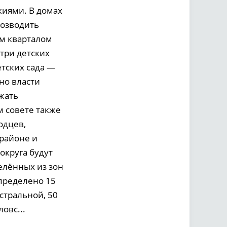
жиями. В домах
Возводить
ым кварталом
три детских
етских сада —
но власти
жать
м совете также
одцев,
 районе и
округа будут
елённых из зон
определено 15
стральной, 50
овс...