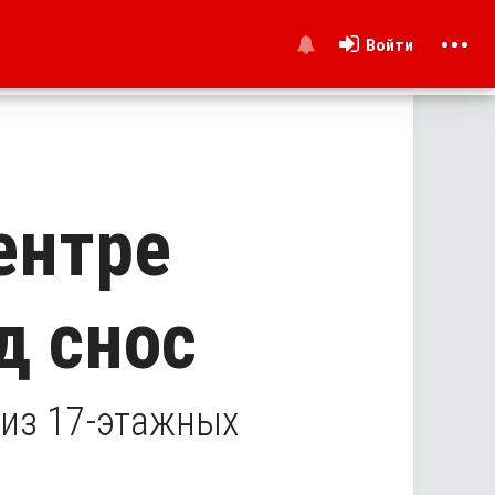
Войти
и
ентре
д снос
 из 17-этажных