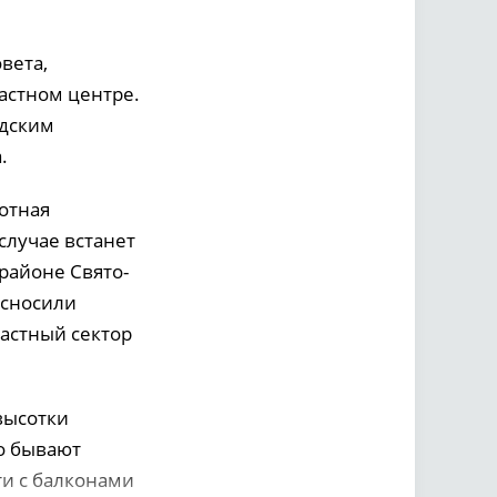
и
вета,
ластном центре.
одским
.
отная
случае встанет
 районе Свято-
 сносили
частный сектор
высотки
то бывают
ти с балконами