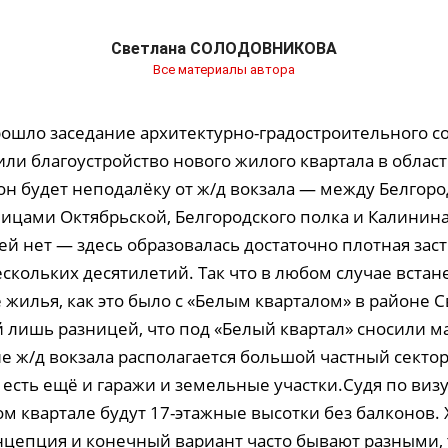
Светлана СОЛОДОВНИКОВА
Все материалы автора
рошло заседание архитектурно-градостроительного со
или благоустройство нового жилого квартала в облас
 он будет неподалёку от ж/д вокзала — между Белгор
лицами Октябрьской, Белгородского полка и Калинин
й нет — здесь образовалась достаточно плотная зас
кольких десятилетий. Так что в любом случае встане
 жилья, как это было с «Белым кварталом» в районе 
ой лишь разницей, что под «Белый квартал» сносили 
не ж/д вокзала располагается большой частный сектор
 есть ещё и гаражи и земельные участки.Судя по виз
ом квартале будут 17-этажные высотки без балконов. 
нцепция и конечный вариант часто бывают разными, т