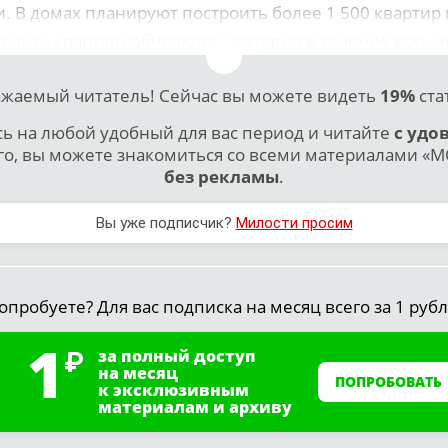
. В домах планируют построить более 1 500 квартир
одить квартал собираются поэтапно в течение восьм
жаемый читатель! Сейчас вы можете видеть
19%
ста
 на любой удобный для вас период и читайте
с удо
го, вы можете знакомиться со всеми материалами «МО
без рекламы
.
Вы уже подписчик?
Милости просим
опробуете? Для вас подписка на месяц всего за 1 рубл
1
за полный доступ
на месяц
ПОПРОБОВАТЬ
к эксклюзивным
материалам и архиву