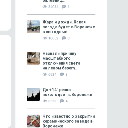
балльниц...
449
Пошло не по маслу — и жизнь
«Сценарий Суджи вам 
34034
1
не сахар
не повторить!»
Жара и дожди. Какая
погода будет в Воронеже
в выходные
10052
0
Назвали причину
масштабного
отключения света
на левом берегу...
6924
3
До +14° резко
похолодает в Воронеже
МОЁ! ПЛЮС БЕЛГОРОД
171
МОЁ! ПЛЮС БЕЛГОРОД
6533
4
«Готов искупить вину кровью!»
Покоритель Арктики и
новости Белгорода
Что известно о закрытии
керамического завода в
Воронеже