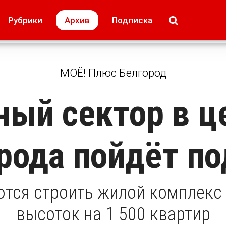
МОЁ! Плюс Липецк
Происшествия
Рубрики
Архив
Подписка
лей
Образование + карьера
Свадьба недел
МОЁ! Плюс Белгород
ный сектор в ц
рода пойдёт по
тся строить жилой комплекс
высоток на 1 500 квартир