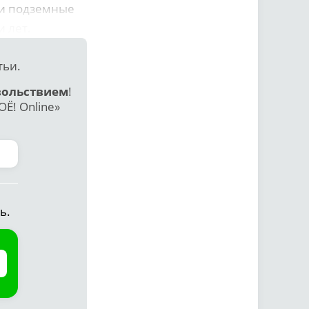
 и подземные
и лет.
тьи.
вольствием
!
Ё! Online»
ь.