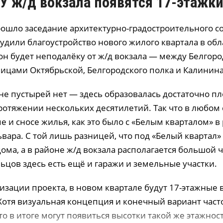
У ж/д вокзала появятся 17-этажк
рошло заседание архитектурно-градостроительного со
удили благоустройство нового жилого квартала в об
 он будет неподалёку от ж/д вокзала — между Белгор
лицами Октябрьской, Белгородского полка и Калинина
не пустырей нет — здесь образовалась достаточно пл
ротяжении нескольких десятилетий. Так что в любом 
е и сносе жилья, как это было с «Белым кварталом» в
вара. С той лишь разницей, что под «Белый квартал»
ма, а в районе ж/д вокзала располагается большой 
ьцов здесь есть ещё и гаражи и земельные участки.
изации проекта, в новом квартале будут 17-этажные 
 Хотя визуальная концепция и конечный вариант час
то в итоге могут появиться высотки такой же этажнос