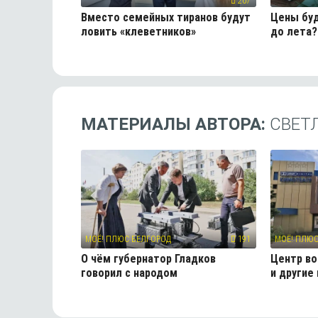
207
Вместо семейных тиранов будут
Цены буд
ловить «клеветников»
до лета?
МАТЕРИАЛЫ АВТОРА:
СВЕТ
МОЁ! ПЛЮС БЕЛГОРОД
191
МОЁ! ПЛЮС
О чём губернатор Гладков
Центр в
говорил с народом
и другие