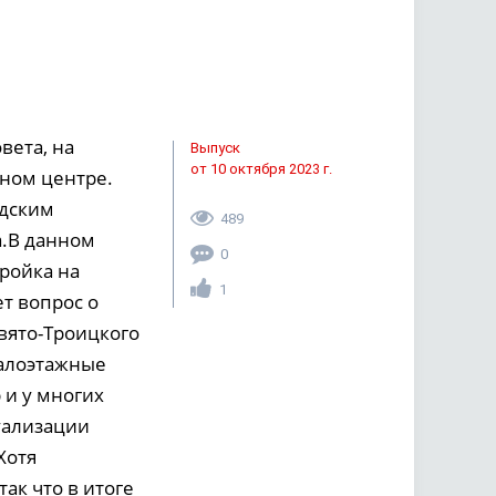
вета, на
Выпуск
от 10 октября 2023 г.
тном центре.
одским
489
а.В данном
0
тройка на
1
т вопрос о
Свято-Троицкого
малоэтажные
 и у многих
уализации
Хотя
ак что в итоге