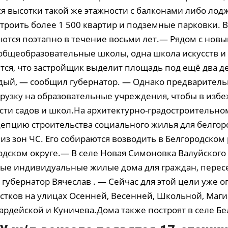
ся высотки такой же этажности с балконами либо лод
троить более 1 500 квартир и подземные парковки. 
аются поэтапно в течение восьми лет.— Рядом с нов
 общеобразовательные школы, одна школа искусств и 
тся, что застройщик выделит площадь под ещё два д
ждый, — сообщил губернатор. — Однако предваритель
грузку на образовательные учреждения, чтобы в избе
ти садов и школ.На архитектурно-градо­строитель­но
епцию строительства социального жилья для белгор
з зон ЧС. Его собираются возводить в Белгородском
одском округе.— В селе Новая Симоновка Валуйского 
ые индивидуальные жилые дома для граждан, перес
губернатор Вячеслав . — Сейчас для этой цели уже 
стков на улицах Осенней, Весенней, Школьной, Маги
ардейской и Куничева.Дома также построят в селе Бел