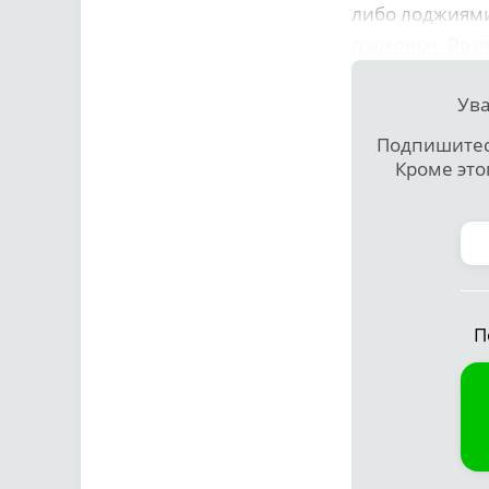
либо лоджиями
парковки. Возв
Ува
Подпишитесь
Кроме это
П