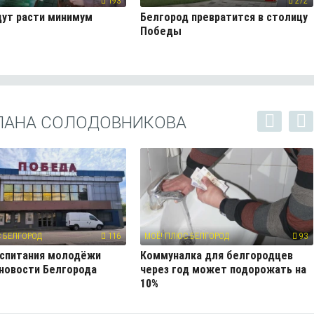
193
272
ут расти минимум
Белгород превратится в столицу
Победы
ЛАНА СОЛОДОВНИКОВА
 БЕЛГОРОД
116
МОЁ! ПЛЮС БЕЛГОРОД
93
оспитания молодёжи
Коммуналка для белгородцев
 новости Белгорода
через год может подорожать на
10%