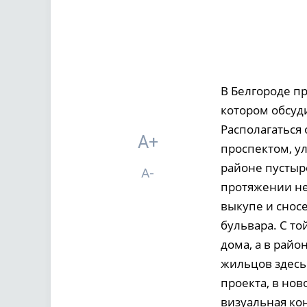
В Белгороде п
котором обсуд
Располагаться
A+
проспектом, у
районе пустыре
A-
протяжении нес
выкупе и сносе
бульвара. С т
дома, а в райо
жильцов здесь
проекта, в нов
визуальная ко