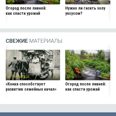
ДАЧА
28
ДАЧА
5
Огород после ливней:
Нужно ли гасить золу
как спасти урожай
уксусом?
СВЕЖИЕ
МАТЕРИАЛЫ
ИСТОРИЧЕСКОЕ
31
ДАЧА
2
«Конка способствует
Огород после ливней:
развитию семейных начал»
как спасти урожай