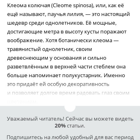
Клеома колючая (Cleome spinosa), или, как её
ещё называют, паучья лилия, — это настоящий
шедевр среди однолетников. Её мощные,
достигающие метра в высоту кусты поражают
воображение. Хотя ботанически клеома —
травянистый однолетник, своим
древеснеющим у основания и сильно
разветвлённым в верхней части стеблем она
больше напоминает полукустарник. Именно
это придаёт ей особую декоративность
и позволяет долгое время радовать глаз своим
цветением.
Уважаемый читатель! Сейчас вы можете видеть
20%
статьи.
Подпишитесь на любой удобный для вас период