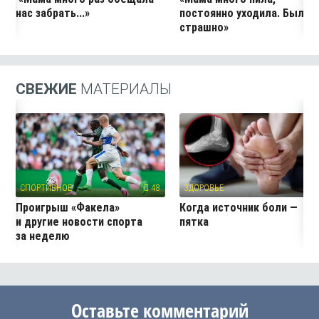
нас забрать...»
постоянно уходила. Было
страшно»
СВЕЖИЕ
МАТЕРИАЛЫ
СПОРТИВНОЕ
48
ЗДОРОВЬЕ
4
Проигрыш «Факела»
Когда источник боли —
и другие новости спорта
пятка
за неделю
Оставьте комментарий