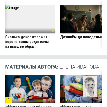
170
27
Сколько денег отложить
Доживём до понедельник
воронежским родителям
на высшее образ...
МАТЕРИАЛЫ АВТОРА:
ЕЛЕНА ИВАНОВА
СЕМЕЙНОЕ
57
СЕМЕЙНОЕ
10
«Мама много раз обещала
«Мама много пила,