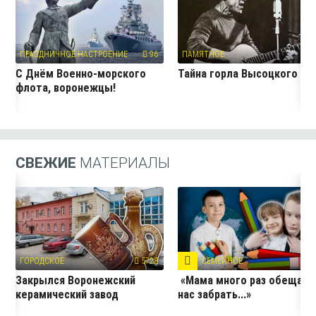
ПРАЗДНИЧНОЕ НАСТРОЕНИЕ
96
ПАМЯТНОЕ
9
С Днём Военно-морского
Тайна горла Высоцкого
флота, воронежцы!
СВЕЖИЕ
МАТЕРИАЛЫ
ГОРОДСКОЕ
5728
СЕМЕЙНОЕ
5
Закрылся Воронежский
«Мама много раз обещала
керамический завод
нас забрать...»