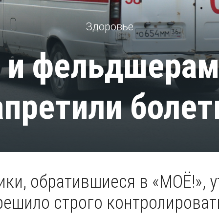
Здоровье
 и фельдшерам
апретили болет
ки, обратившиеся в «МОЁ!», 
 решило строго контролироват