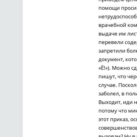
помощи просим
нетрудоспособ
врачебной ком
выдаче им лис
перевели соде
запретили бол
документ, кото
«Ё!»). Можно с
пишут, что чер
случае. Поскол
заболел, в по
Выходит, иди 
потому что мин
этот приказ, о
совершенствов
вызовам? Ну в 