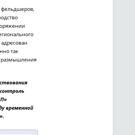
и фельдшеров,
водство
споряжении
егионального
 адресован
нно так
на размышления
нствования
 контроль
МП»
ду временной
».