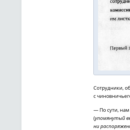
Сотрудники, о
с чиновничьег
— По сути, на
(
упомянутый вы
ни распоряжен