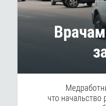
Врачам
з
Медработни
что начальство