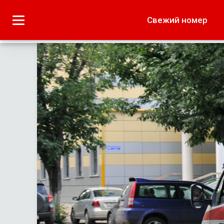
Городское
Краеведение
Свежий номер
Дача
Лето наших читате