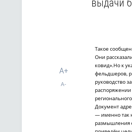
выдачи б
Такое сообщен
Они рассказали
ковид».Но к у
A+
фельдшеров, р
руководство за
A-
распоряжении 
регионального
Документ адре
— именно так н
размышления о
приведём цели