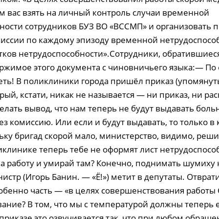
 вас взять на личный контроль случаи временной
ности сотрудников БУЗ ВО «ВССМП» и организовать 
иссии по каждому эпизоду временной нетрудоспосо
тков нетрудоспособности».Сотрудники, обратившиеся 
ржимое этого документа с чиновничьего языка:— По 
еть! В поликлиники города пришёл приказ (упомяну
рый, кстати, никак не называется — ни приказ, ни р
делать вывод, что нам теперь не будут выдавать боль
ез комиссию. Или если и будут выдавать, то только в
ьку бригад скорой мало, министерство, видимо, решил
ликлинике теперь тебе не оформят лист нетрудоспосо
на работу и умирай там? Конечно, поднимать шумиху 
истр (Игорь Банин. — «Ё!») метит в депутаты. Отврат
собенно часть — «в целях совершенствования работы
ание? В том, что мы с температурой должны теперь 
приказе это озвучивается так, что при любом обращ