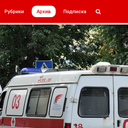
МОЁ! Плюс Липецк
Происшествия
Рубрики
Архив
Подписка
лей
Образование + карьера
Свадьба недел