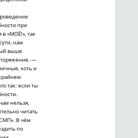
проведение
бности при
в «МОЁ!», так
сути, нам
тый выше
аспоряжение. —
ничные, хоть и
 крайнем
о так: если ты
бности.
нам нельзя,
ительно читать
 СМП». В чём
ездить по
ении