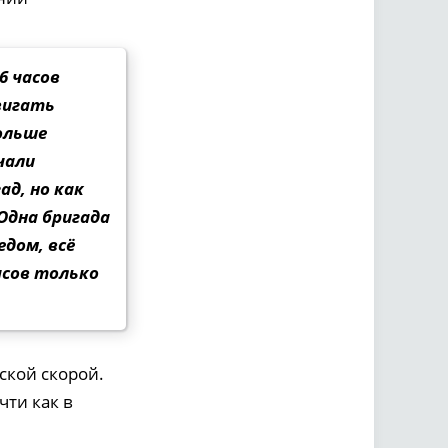
6 часов
вигать
больше
чали
д, но как
Одна бригада
едом, всё
асов только
ской скорой.
чти как в