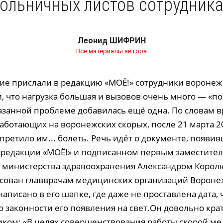
ольничных листов сотрудник
Леонид ШИФРИН
Все материалы автора
ие прислали в редакцию «МОЁ!» сотрудники воронеж
, что нагрузка большая и вызовов очень много — «по
казанной проблеме добавилась ещё одна. По словам в
аботающих на воронежских скорых, после 21 марта 2
претило им... болеть. Речь идёт о документе, появи
редакции «МОЁ!» и подписанном первым заместите
 министерства здравоохранения Александром Корол
сован главврачам медицинских организаций Вороне
аписано в его шапке, где даже не проставлена дата, 
 законности его появления на свет.Он довольно крат
ком: «В целях совершенствования работы скорой м