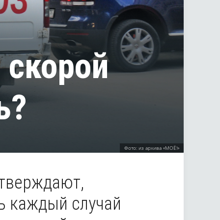
 скорой
ь?
Фото: из архива «МОЁ!»
утверждают,
ь каждый случай