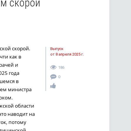
ам скорой
ской скорой.
Выпуск
от 8 апреля 2025 г.
чти как в
рачей и
186
025 года
0
вшемся в
лем министра
юком.
жской области
что наводит на
ок, потому
едицинской