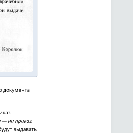
о документа
иказ
 — ни приказ,
 будут выдавать