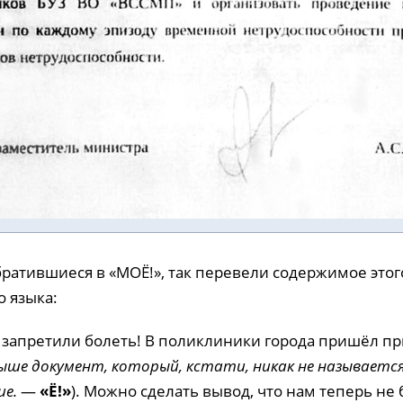
братившиеся в «МОЁ!», так перевели содержимое этог
о языка:
м запретили болеть! В поликлиники города пришёл пр
ше документ, который, кстати, никак не называется
ие.
—
«Ё!»
). Можно сделать вывод, что нам теперь не