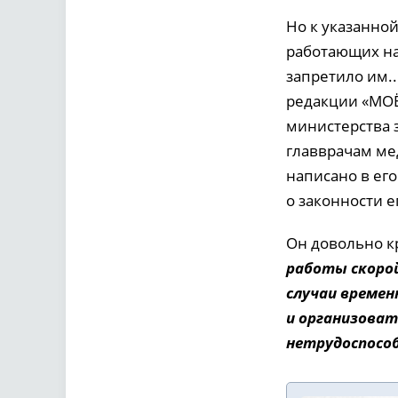
Но к указанно
работающих на
запретило им..
редакции «МОЁ
министерства 
главврачам ме
написано в его
о законности е
Он довольно к
работы скорой
случаи времен
и организоват
нетрудоспособ