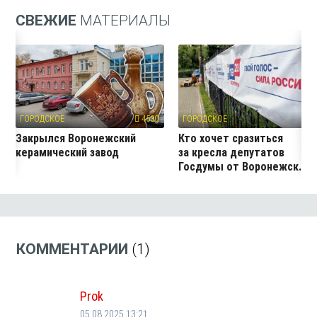
СВЕЖИЕ
МАТЕРИАЛЫ
ГОРОДСКОЕ
4530
ГОРОДСКОЕ
19
Закрылся Воронежский
Кто хочет сразиться
керамический завод
за кресла депутатов
Госдумы от Воронежск...
КОММЕНТАРИИ
(1)
Prok
05.08.2025 13:21