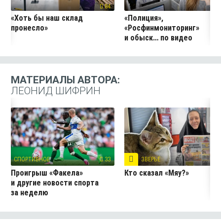
84
2
«Хоть бы наш склад
«Полиция»,
пронесло»
«Росфинмониторинг»
и обыск… по видео
МАТЕРИАЛЫ АВТОРА:
ЛЕОНИД ШИФРИН
СПОРТИВНОЕ
33
ЗВЕРЬЁ
16
Проигрыш «Факела»
Кто сказал «Мяу?»
и другие новости спорта
за неделю