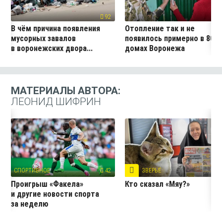
92
8
В чём причина появления
Отопление так и не
мусорных завалов
появилось примерно в 800
в воронежских двора...
домах Воронежа
МАТЕРИАЛЫ АВТОРА:
ЛЕОНИД ШИФРИН
СПОРТИВНОЕ
42
ЗВЕРЬЁ
16
Проигрыш «Факела»
Кто сказал «Мяу?»
и другие новости спорта
за неделю