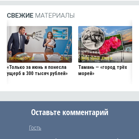
СВЕЖИЕ
МАТЕРИАЛЫ
ЛИЧНЫЙ ОПЫТ
107
СВОБОДНОЕ ВРЕМЯ
4
«Только за июнь я понесла
Тамань — «город трёх
ущерб в 300 тысяч рублей»
морей»
Оставьте комментарий
Гость