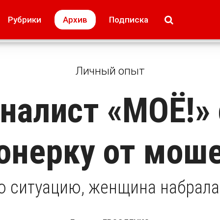
МОЁ! Плюс Липецк
Происшествия
Рубрики
Архив
Подписка
лей
Образование + карьера
Свадьба недел
Личный опыт
налист «МОЁ!» 
онерку от мош
ю ситуацию, женщина набрала