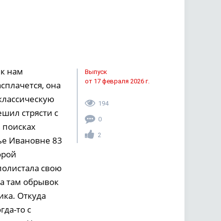
 к нам
Выпуск
от 17 февраля 2026 г.
сплачется, она
классическую
194
ешил стрясти с
0
 поисках
2
ье Ивановне 83
орой
полистала свою
а там обрывок
ика. Откуда
гда-то с