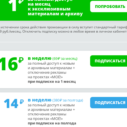
1
на месяц
ПОПРОБОВАТЬ
к эксклюзивным
материалам и архиву
 истечении срока действия промоакции в силу вступит стандартный тари
9 руб./месяц. Отключить подписку можно в любое время в личном кабинет
16
в неделю
(69
за месяц)
₽
ПОДПИСАТЬСЯ
за полный доступ к новым
и архивным материалам +
отключение рекламы
на проектах «МОЁ!»
при подписке на 1 месяц
14
в неделю
(380
за полгода)
₽
ПОДПИСАТЬСЯ
за полный доступ к новым
и архивным материалам +
отключение рекламы
на проектах «МОЁ!»
при подписке на полгода