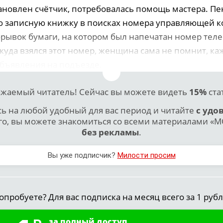
тановлен счётчик, потребовалась помощь мастера. П
ю записную книжку в поисках номера управляющей 
брывок бумаги, на котором был напечатан номер теле
куда взялся этот номер, женщина сама не помнит, каж
 объявления на подъезде.
жаемый читатель! Сейчас вы можете видеть
15%
ста
 на любой удобный для вас период и читайте
с удо
го, вы можете знакомиться со всеми материалами «МО
без рекламы
.
Вы уже подписчик?
Милости просим
опробуете? Для вас подписка на месяц всего за 1 рубл
за полный доступ