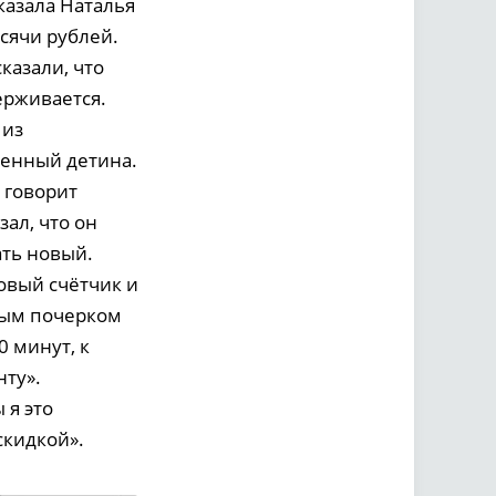
казала Наталья
сячи рублей.
казали, что
ерживается.
 из
енный детина.
 говорит
ал, что он
ать новый.
новый счётчик и
вым почерком
0 минут, к
нту».
 я это
скидкой».