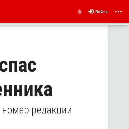
Войти
и
спас
енника
 номер редакции