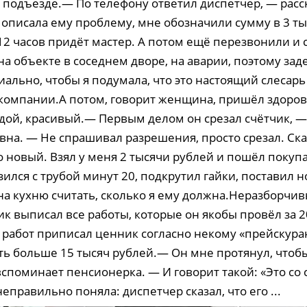
 подъезде.— По телефону ответил диспетчер, — расс
 описала ему проблему, мне обозначили сумму в 3 ты
 12 часов придёт мастер. А потом ещё перезвонили и с
на объекте в соседнем дворе, на аварии, поэтому зад
иально, чтобы я подумала, что это настоящий слесарь
омпании.А потом, говорит женщина, пришёл здоров
дой, красивый.— Первым делом он срезал счётчик, —
на. — Не спрашивал разрешения, просто срезал. Сказ
о новый. Взял у меня 2 тысячи рублей и пошёл покуп
ился с трубой минут 20, подкрутил гайки, поставил 
на кухню считать, сколько я ему должна.Неразборчи
ик выписал все работы, которые он якобы провёл за 2
 работ приписал ценник согласно некому «прейскура
ть больше 15 тысяч рублей.— Он мне протянул, чтобы
споминает пенсионерка. — И говорит такой: «Это со 
неправильно поняла: диспетчер сказал, что его ...