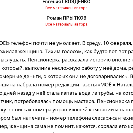
Евгения ГВОЗДЕНКО
Все материалы автора
Роман ПРЫТКОВ
Все материалы автора
Ё!» телефон почти не умолкает. В среду, 10 февраля,
жилая женщина. Тихим голосом, как будто вот-вот ра
выслушать. Пенсионерка рассказала историю вполне 
 который, выполнив несложную работу у неё дома, р
омерные деньги, о которых они не договаривались. В
щина набрала номер редакции газеты «МОЁ!».Натал
о дней назад у неё стала капать вода из трубы, на кот
ётчик, потребовалась помощь мастера. Пенсионерка 
ку в поисках номера управляющей компании и нашл
тором был напечатан номер телефона слесаря-сантехн
мер, женщина сама не помнит, кажется, сорвала его ко