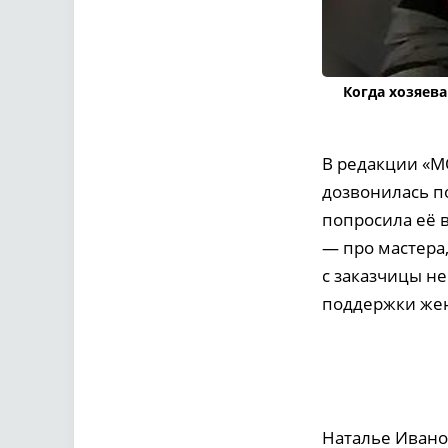
Когда хозяев
В редакции «МО
дозвонилась по
попросила её 
— про мастера
с заказчицы н
поддержки жен
Наталье Иванов