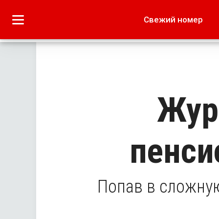
Городское
Краеведение
Свежий номер
Дача
Лето наших читате
Жур
пенси
Попав в сложну