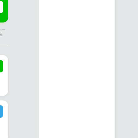
ф —
е.