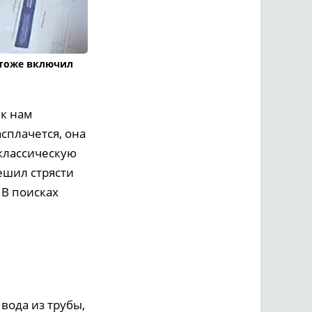
 тоже включил
 к нам
сплачется, она
классическую
ешил стрясти
 В поисках
 вода из трубы,