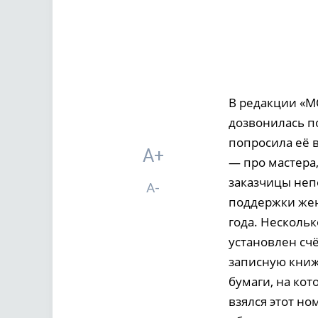
В редакции «МО
дозвонилась по
попросила её 
A+
— про мастера,
заказчицы неп
A-
поддержки жен
года. Нескольк
установлен сч
записную книж
бумаги, на ко
взялся этот но