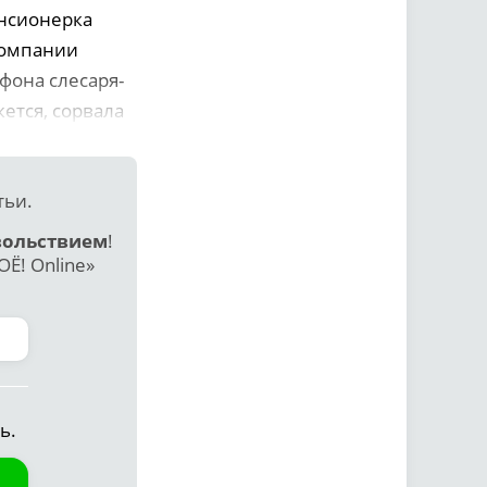
енсионерка
компании
фона слесаря-
ется, сорвала
тьи.
вольствием
!
Ё! Online»
ь.