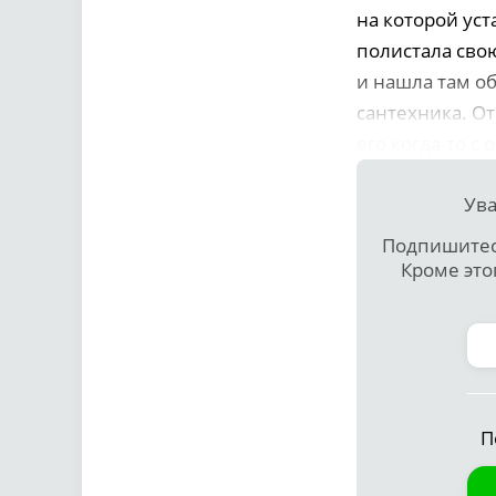
на которой ус
полистала сво
и нашла там о
сантехника. От
его когда-то с
Ува
Подпишитесь
Кроме это
П