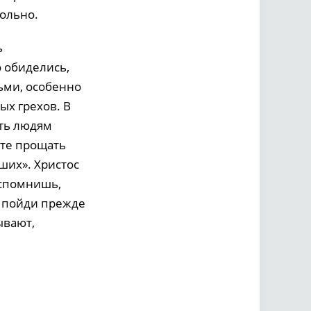
вольно.
ь
о обиделись,
дьми, особенно
ых грехов. В
ать людям
ете прощать
ших». Христос
вспомнишь,
и пойди прежде
ывают,