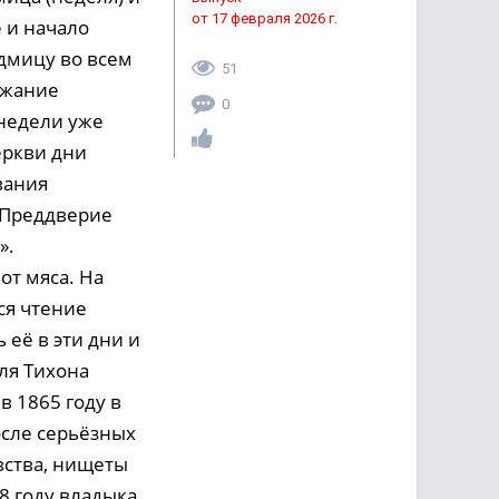
от 17 февраля 2026 г.
 и начало
едмицу во всем
51
ржание
0
 недели уже
еркви дни
вания
«Преддверие
».
от мяса. На
ся чтение
её в эти дни и
ля Тихона
в 1865 году в
осле серьёзных
вства, нищеты
8 году владыка