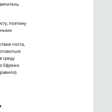
святитель
сту, поэтому
ичными
ствие поста,
отовиться
в среду
го Ефрема
равило).
а