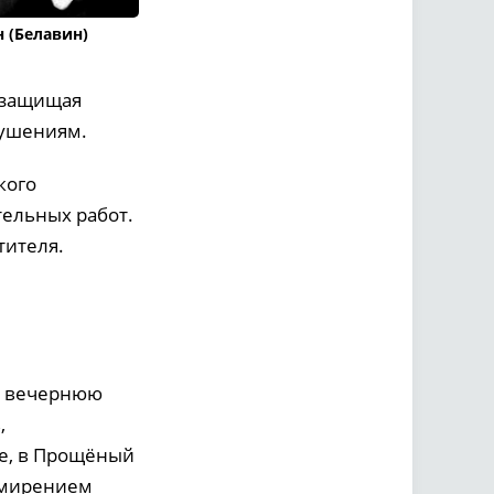
 (Белавин)
 защищая
кушениям.
кого
ельных работ.
тителя.
ю вечернюю
,
не, в Прощёный
римирением