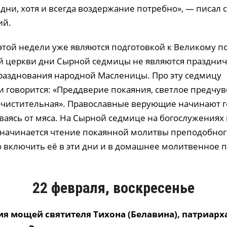
дни, хотя и всегда воздержание потребно», — писал 
ий.
этой недели уже являются подготовкой к Великому по
й церкви дни Сырной седмицы не являются праздн
празднования народной Масленицы. Про эту седмицу
 говорится: «Преддверие покаяния, светлое предчув
чистительная». Православные верующие начинают г
ываясь от мяса. На Сырной седмице на богослужениях 
 начинается чтение покаянной молитвы преподобно
 включить её в эти дни и в домашнее молитвенное п
22 февраля, воскресенье
ия мощей святителя Тихона (Белавина), патриарх