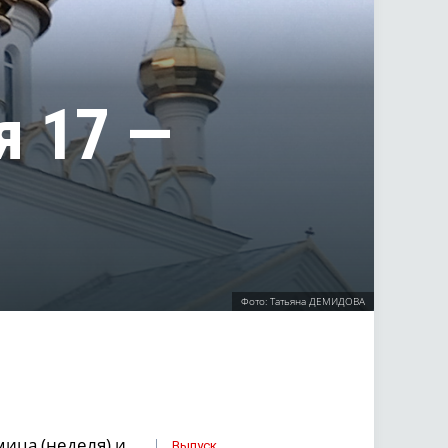
я 17 —
Фото: Татьяна ДЕМИДОВА
ица (неделя) и
Выпуск