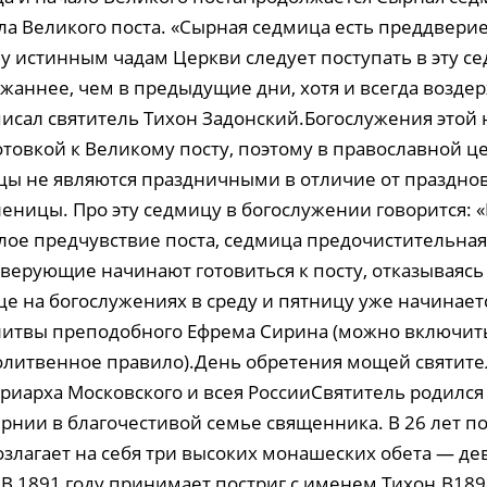
ла Великого поста. «Сырная седмица есть преддверие
му истинным чадам Церкви следует поступать в эту с
ржаннее, чем в предыдущие дни, хотя и всегда возде
писал святитель Тихон Задонский.Богослужения этой
отовкой к Великому посту, поэтому в православной ц
ы не являются праздничными в отличие от праздно
еницы. Про эту седмицу в богослужении говорится: 
тлое предчувствие поста, седмица предочистительная
верующие начинают готовиться к посту, отказываясь 
е на богослужениях в среду и пятницу уже начинает
итвы преподобного Ефрема Сирина (можно включить 
литвенное правило).День обретения мощей святите
триарха Московского и всея РоссииСвятитель родился 
ернии в благочестивой семье священника. В 26 лет п
озлагает на себя три высоких монашеских обета — де
 В 1891 году принимает постриг с именем Тихон.В189