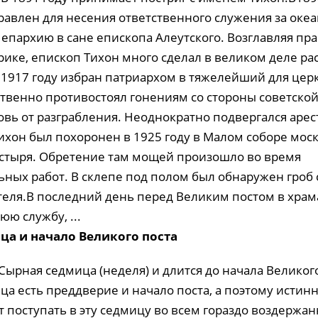
равлен для несения ответственного служения за океа
епархию в сане епископа Алеутского. Возглавляя пр
рике, епископ Тихон много сделал в великом деле р
 1917 году избран патриархом в тяжелейший для цер
твенно противостоял гонениям со стороны советской
вь от разграбления. Неоднократно подвергался арес
хон был похоронен в 1925 году в Малом соборе мос
стыря. Обретение там мощей произошло во время
ьных работ. В склепе под полом был обнаружен гроб
еля.В последний день перед Великим постом в храм
ю службу, ...
ца и начало Великого поста
ырная седмица (неделя) и длится до начала Великого
ца есть преддверие и начало поста, а поэтому истин
 поступать в эту седмицу во всем гораздо воздержан