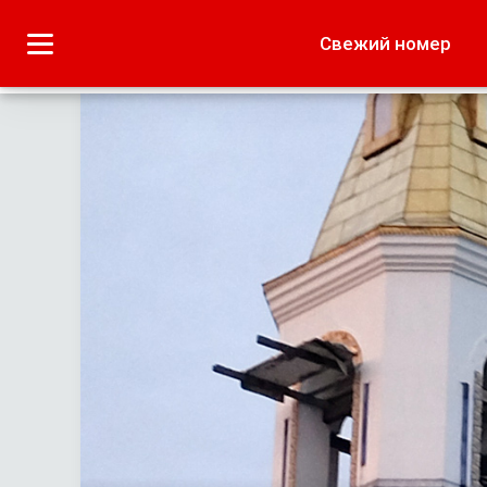
Городское
Краеведение
Свежий номер
Дача
Лето наших читате