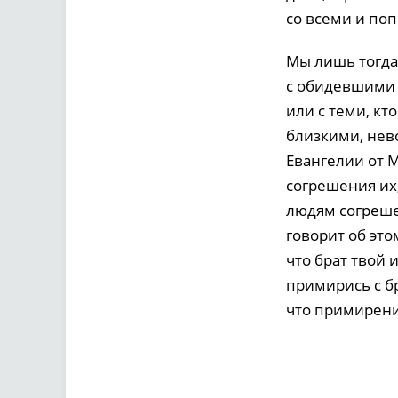
со всеми и поп
Мы лишь тогда
с обидевшими н
или с теми, кт
близкими, нев
Евангелии от 
согрешения их,
людям согреше
говорит об это
что брат твой 
примирись с бр
что примирени