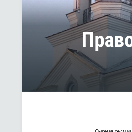
Право
Сырная седмиц