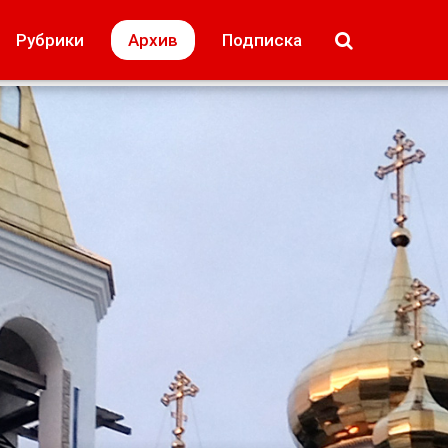
МОЁ! Плюс Липецк
Происшествия
Рубрики
Архив
Подписка
лей
Образование + карьера
Свадьба недел