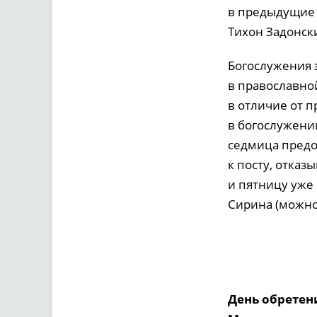
в предыдущие 
Тихон Задонск
Богослужения 
в православно
в отличие от 
в богослужении
седмица предо
к посту, отказ
и пятницу уже
Сирина (можно
День обретен