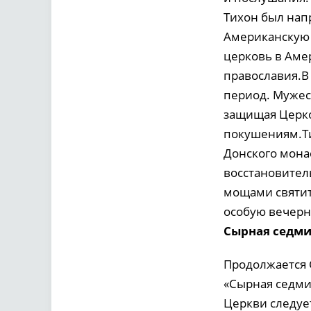
Тихон был нап
Американскую 
церковь в Аме
православия.В
период. Мужес
защищая Церко
покушениям.Ти
Донского мона
восстановител
мощами святит
особую вечерню
Сырная седми
Продолжается С
«Сырная седми
Церкви следует