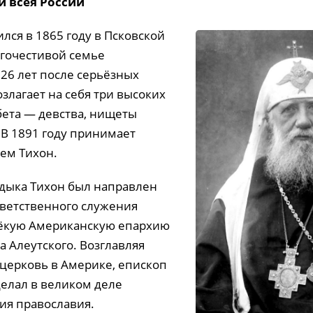
и всея России
лся в 1865 году в Псковской
агочестивой семье
 26 лет после серьёзных
злагает на себя три высоких
ета — девства, нищеты
 В 1891 году принимает
нем Тихон.
адыка Тихон был направлен
тветственного служения
алёкую Американскую епархию
а Алеутского. Возглавляя
церковь в Америке, епископ
делал в великом деле
ия православия.