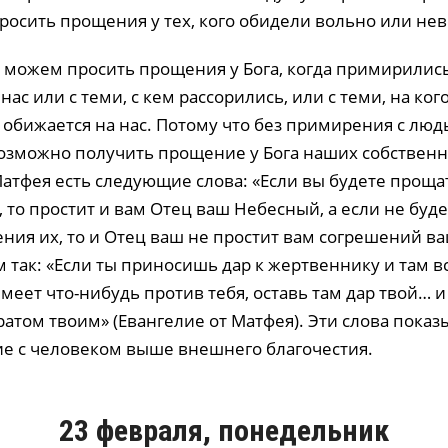
росить прощения у тех, кого обидели вольно или не
 можем просить прощения у Бога, когда примирилис
ас или с теми, с кем рассорились, или с теми, на ког
о обижается на нас. Потому что без примирения с лю
озможно получить прощение у Бога наших собственн
Матфея есть следующие слова: «Если вы будете прощ
 то простит и вам Отец ваш Небесный, а если не буд
ния их, то и Отец ваш не простит вам согрешений ва
м так: «Если ты приносишь дар к жертвеннику и там 
имеет что-нибудь против тебя, оставь там дар твой… 
атом твоим» (Евангелие от Матфея). Эти слова показ
е с человеком выше внешнего благочестия.
23 февраля, понедельник