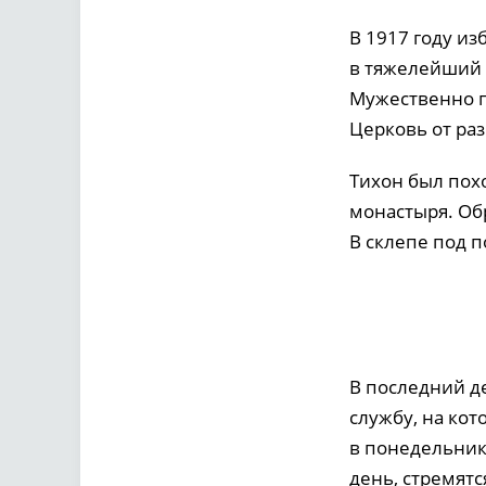
В 1917 году и
в тяжелейший 
Мужественно п
Церковь от ра
Тихон был пох
монастыря. Об
В склепе под 
В последний д
службу, на ко
в понедельник
день, стремят