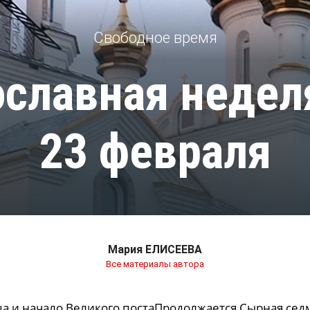
Свободное время
славная недел
23 февраля
Мария ЕЛИСЕЕВА
Все материалы автора
а и начало Великого постаПродолжается Сырная седм