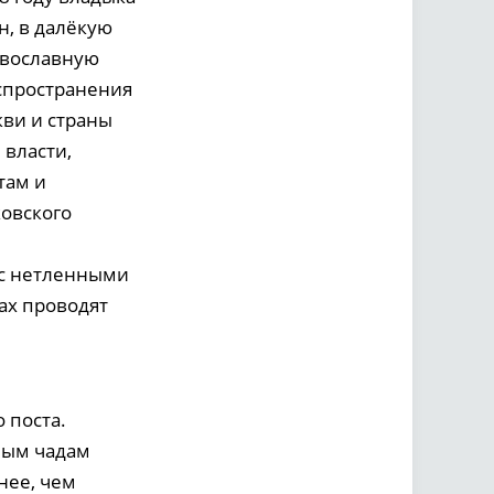
н, в далёкую
авославную
аспространения
кви и страны
 власти,
там и
ковского
 с нетленными
ах проводят
 поста.
ным чадам
нее, чем