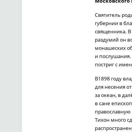
Московского 
Святитель роди
губернии в бл
священника. В
раздумий он во
монашеских об
и послушания.
постриг с име
В1898 году вл
для несения о
за океан, в д
в сане епископ
православную 
Тихон много с
распространен