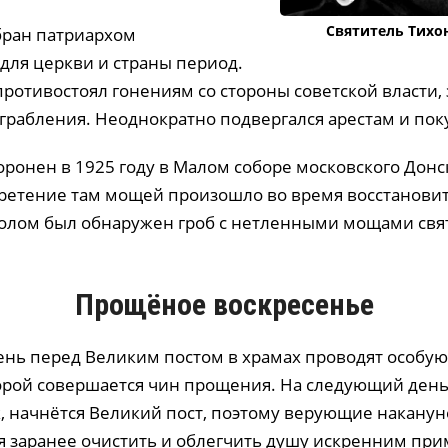
Святитель Тихон
збран патриархом
для церкви и страны период.
ротивостоял гонениям со стороны советской власти,
зграбления. Неоднократно подвергался арестам и по
оронен в 1925 году в Малом соборе московского Донс
ретение там мощей произошло во время восстановит
полом был обнаружен гроб с нетленными мощами свя
Прощёное воскресенье
ень перед Великим постом в храмах проводят особу
торой совершается чин прощения. На следующий день
, начнётся Великий пост, поэтому верующие накану
ся заранее очистить и облегчить душу искренним п