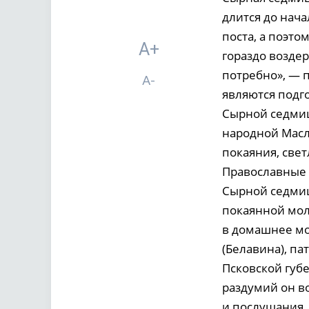
длится до нача
поста, а поэто
A+
гораздо возде
потребно», — 
A-
являются подг
Сырной седмиц
народной Масл
покаяния, све
Православные 
Сырной седмиц
покаянной мол
в домашнее мо
(Белавина), па
Псковской губ
раздумий он в
и послушания.