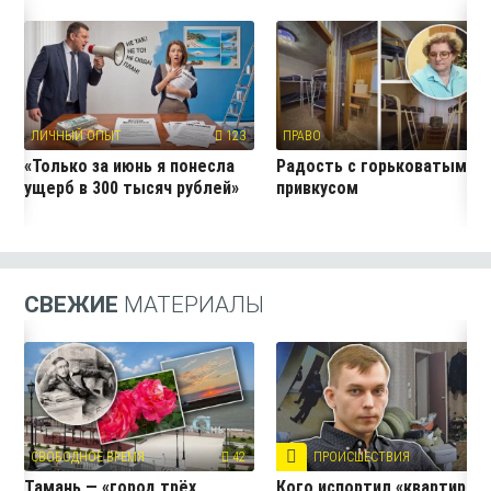
ЛИЧНЫЙ ОПЫТ
123
ПРАВО
10
«Только за июнь я понесла
Радость с горьковатым
ущерб в 300 тысяч рублей»
привкусом
СВЕЖИЕ
МАТЕРИАЛЫ
СВОБОДНОЕ ВРЕМЯ
42
ПРОИСШЕСТВИЯ
7
Тамань — «город трёх
Кого испортил «квартирны