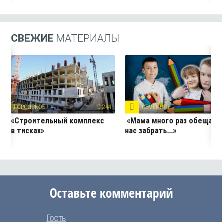
СВЕЖИЕ
МАТЕРИАЛЫ
ГОРОДСКОЕ
244
СЕМЕЙНОЕ
4
«Строительный комплекс
«Мама много раз обещала
в тисках»
нас забрать...»
Оставьте комментарий
Гость