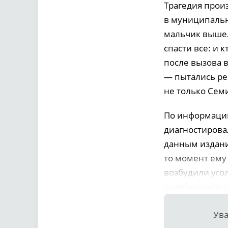
Трагедия прои
в муниципальн
мальчик вышел
спасти все: и 
после вызова в
— пытались ре
не только Семи
По информации
диагностирова
данным издани
то момент ему
возбудили уго
судебно-медиц
Ува