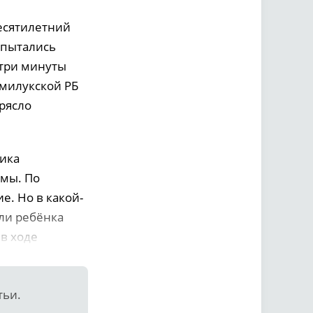
есятилетний
 пытались
 три минуты
емилукской РБ
рясло
чика
емы. По
е. Но в какой-
ли ребёнка
в ходе
тьи.