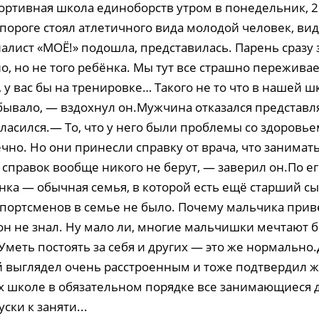
ортивная школа единоборств утром в понедельник, 2
 пороге стоял атлетичного вида молодой человек, вид
алист «МОЁ!» подошла, представилась. Парень сразу 
о, но не того ребёнка. Мы тут все страшно пережива
 у вас бы на тренировке… Такого не то что в нашей шк
бывало, — вздохнул он.Мужчина отказался представля
ласился.— То, что у него были проблемы со здоровьем
чно. Но они принесли справку от врача, что занимат
х справок вообще никого не берут, — заверил он.По ег
нка — обычная семья, в которой есть ещё старший сы
 Спортсменов в семье не было. Почему мальчика при
 он не знал. Ну мало ли, многие мальчишки мечтают 
Уметь постоять за себя и других — это же нормально
 выглядел очень расстроенным и тоже подтвердил 
 их школе в обязательном порядке все занимающиеся
ски к заняти...