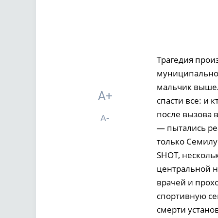
Трагедия прои
муниципально
мальчик вышел
A+
спасти все: и 
после вызова в
A-
— пытались ре
только Семилу
SHOT, нескольк
центральной н
врачей и прох
спортивную се
смерти устано