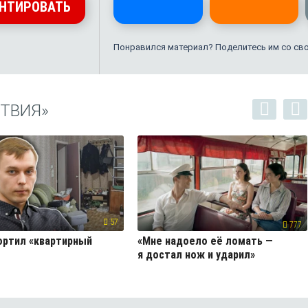
НТИРОВАТЬ
Понравился материал? Поделитесь им со св
ТВИЯ»
57
777
ортил «квартирный
«Мне надоело её ломать —
я достал нож и ударил»