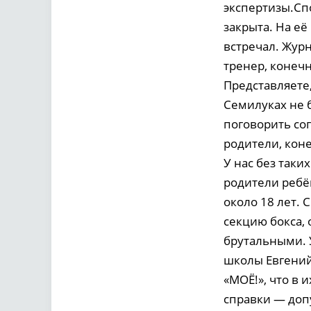
экспертизы.Сп
закрыта. На её
встречал. Журн
тренер, конечн
Представляете,
Семилуках не 
поговорить сог
родители, коне
У нас без таки
родители ребё
около 18 лет.
секцию бокса,
брутальными. 
школы Евгений
«МОЁ!», что в
справки — допу