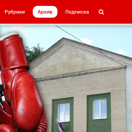
МОЁ! Плюс Липецк
Происшествия
Рубрики
Архив
Подписка
лей
Образование + карьера
Свадьба недел