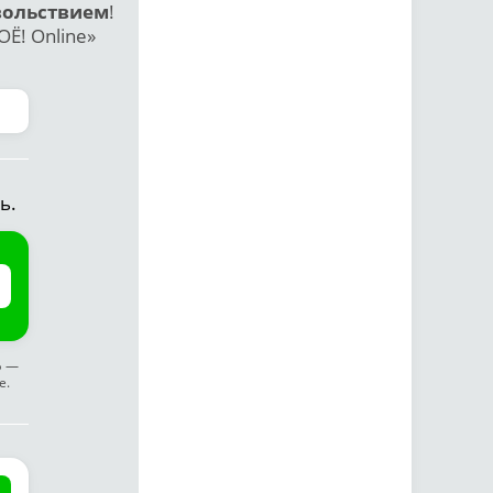
вольствием
!
Ё! Online»
ь.
ф —
е.