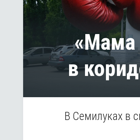
«Мама 
в корид
В Семилуках в 