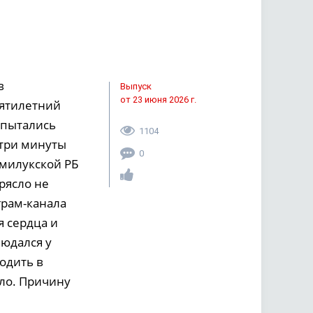
в
Выпуск
от 23 июня 2026 г.
ятилетний
 пытались
1104
 три минуты
0
емилукской РБ
рясло не
грам-канала
я сердца и
юдался у
одить в
ло. Причину