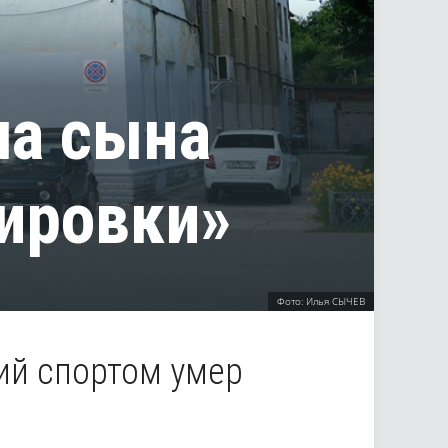
ла сына
нировки»
Фото: Илья СЫЧЕВ
ий спортом умер