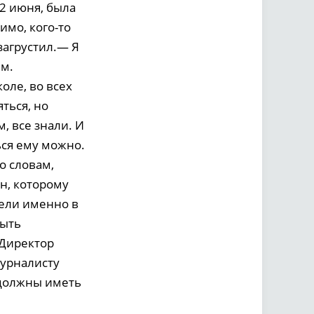
2 июня, была
имо, кого-то
загрустил.— Я
ем.
оле, во всех
ться, но
, все знали. И
ься ему можно.
о словам,
н, которому
вели именно в
быть
.Директор
журналисту
 должны иметь