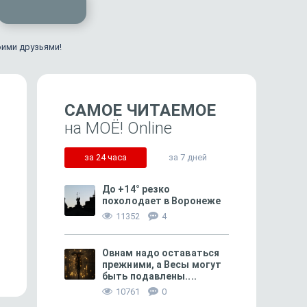
оими друзьями!
САМОЕ ЧИТАЕМОЕ
на МОЁ! Online
за 24 часа
за 7 дней
До +14° резко
похолодает в Воронеже
11352
4
349
«Капремонт добил наш дом»
«Умирающего ребёнка
к берегу привёз рыбак
Овнам надо оставаться
прежними, а Весы могут
быть подавлены....
10761
0