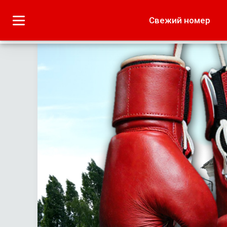
Городское
Краеведение
Свежий номер
Дача
Лето наших читате