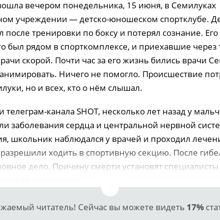
зошла вечером понедельника, 15 июня, в Семилуках
ом учреждении — детско-юношеском спортклубе. Д
 после тренировки по боксу и потерял сознание. Его
кто был рядом в спорткомплексе, и приехавшие через
рачи скорой. Почти час за его жизнь бились врачи С
анимировать. Ничего не помогло. Происшествие пот
луки, но и всех, кто о нём слышал.
 телеграм-канала SHOT, несколько лет назад у маль
ли заболевания сердца и центральной нервной сист
я, школьник наблюдался у врачей и проходил лечени
 разрешили ходить в спортивную секцию. После гибе
ловное дело. Причину смерти установят специалисты 
инской экспертизы.
жаемый читатель! Сейчас вы можете видеть
17%
ста