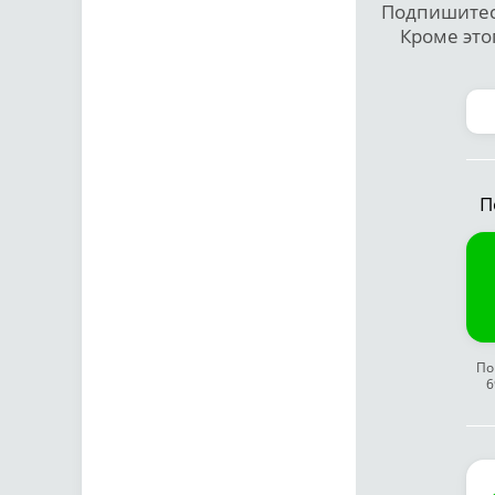
Подпишитесь
Кроме это
П
По
6