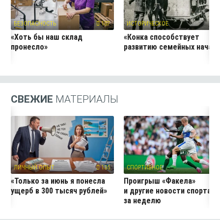
БЕЗОПАСНОСТЬ
107
ИСТОРИЧЕСКОЕ
3
«Хоть бы наш склад
«Конка способствует
пронесло»
развитию семейных начал
СВЕЖИЕ
МАТЕРИАЛЫ
ЛИЧНЫЙ ОПЫТ
135
СПОРТИВНОЕ
4
«Только за июнь я понесла
Проигрыш «Факела»
ущерб в 300 тысяч рублей»
и другие новости спорта
за неделю