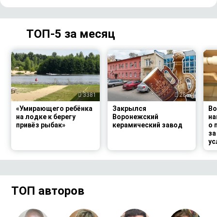
ТОП-5 за месяц
3381
2854
«Умирающего ребёнка
Закрылся
В
на лодке к берегу
Воронежский
на
привёз рыбак»
керамический завод
о 
за
ус
ТОП авторов