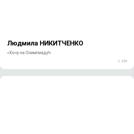
Людмила НИКИТЧЕНКО
«Хочу на Олимпиаду!»
234