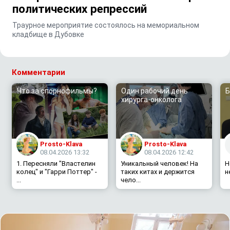
политических репрессий
Траурное мероприятие состоялось на мемориальном
кладбище в Дубовке
Комментарии
Что за спорнофильмы?
Один рабочий день
Б
хирурга-онколога
Prosto-Klava
Prosto-Klava
08.04.2026 13:32
08.04.2026 12:42
1. Пересняли "Властелин
Уникальный человек! На
Н
колец" и "Гарри Поттер" -
таких китах и держится
н
...
чело...