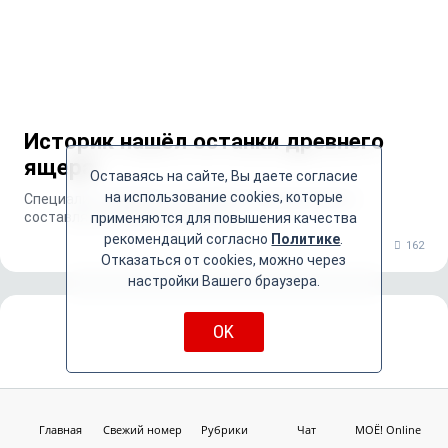
Историк нашёл останки древнего
ящера
Оставаясь на сайте, Вы даете согласие
на использование cookies, которые
Специалист уверяет, что возраст находки может
составлять 250 миллионов лет
применяются для повышения качества
рекомендаций согласно
Политике
.
162
Отказаться от cookies, можно через
настройки Вашего браузера.
OK
Главная
Свежий номер
Рубрики
Чат
МОЁ! Online