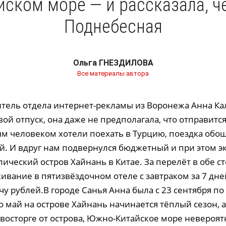
ском море — и рассказала, ч
Поднебесная
Ольга ГНЕЗДИЛОВА
Все материалы автора
итель отдела интернет-рекламы из Воронежа Анна К
ой отпуск, она даже не предполагала, что отправитс
м человеком хотели поехать в Турцию, поездка обош
ей. И вдруг нам подвернулся бюджетный и при этом 
ический остров Хайнань в Китае. За перелёт в обе с
ивание в пятизвёздочном отеле с завтраком за 7 дне
чу рублей.В городе Санья Анна была с 23 сентября по 
по май на острове Хайнань начинается тёплый сезон, а
восторге от острова, Южно-Китайское море невероят