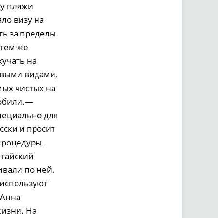
му пляжи
ло визу на
ать за пределы
 тем же
кучать на
ивыми видами,
мых чистых на
мобили.—
пециально для
сски и просит
процедуры.
итайский
ивали по ней.
 используют
.Анна
жизни. На