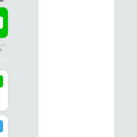
ф —
е.