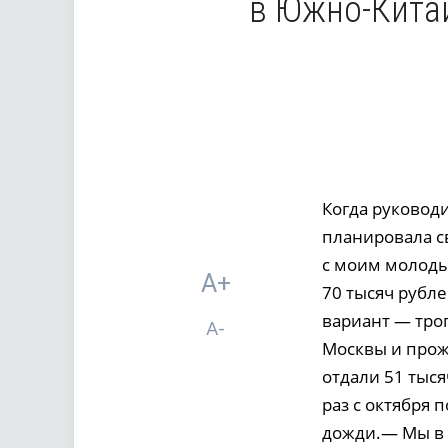
в Южно-Китай
Когда руковод
планировала св
с моим молоды
A+
70 тысяч рубл
вариант — троп
A-
Москвы и прож
отдали 51 тыся
раз с октября 
дожди.— Мы в 