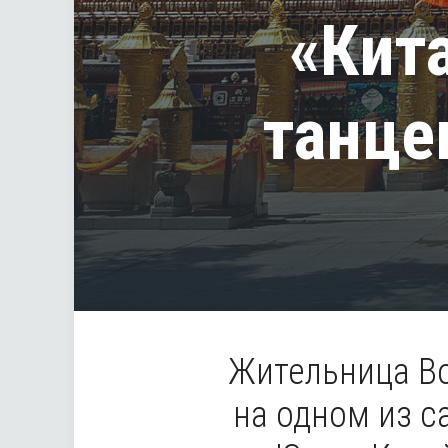
«Кит
танце
Жительница Во
на одном из с