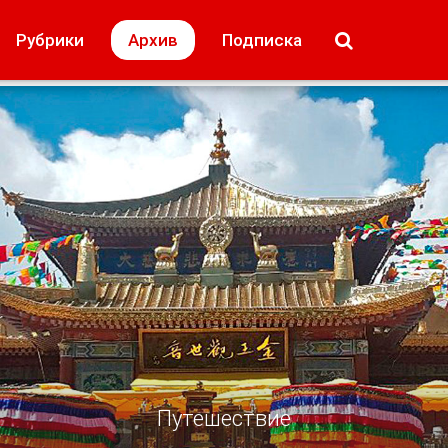
МОЁ! Плюс Липецк
Происшествия
Рубрики
Архив
Подписка
лей
Образование + карьера
Свадьба недел
Путешествие