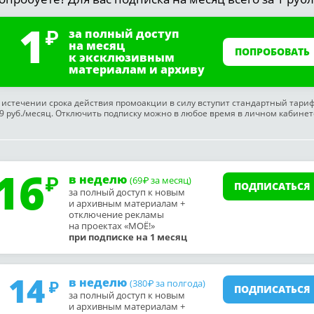
1
за полный доступ
на месяц
ПОПРОБОВАТЬ
к эксклюзивным
материалам и архиву
 истечении срока действия промоакции в силу вступит стандартный тари
9 руб./месяц. Отключить подписку можно в любое время в личном кабинет
16
в неделю
(69
за месяц)
₽
ПОДПИСАТЬСЯ
за полный доступ к новым
и архивным материалам +
отключение рекламы
на проектах «МОЁ!»
при подписке на 1 месяц
14
в неделю
(380
за полгода)
₽
ПОДПИСАТЬСЯ
за полный доступ к новым
и архивным материалам +