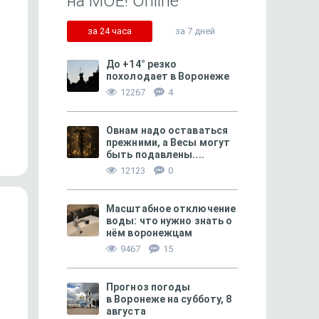
на МОЁ! Online
за 24 часа
за 7 дней
До +14° резко
похолодает в Воронеже
12267
4
426
Что воронежцам посмотреть
Маршрут построен
в Туле
Овнам надо оставаться
прежними, а Весы могут
быть подавлены....
12123
0
Масштабное отключение
воды: что нужно знать о
нём воронежцам
9467
15
Прогноз погоды
в Воронеже на субботу, 8
августа