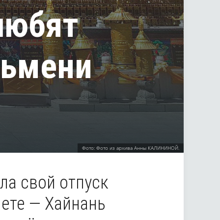
любят
льмени
Фото: Фото из архива Анны КАЛИНИНОЙ.
ла свой отпуск
нете — Хайнань