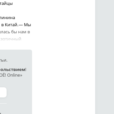
итайцы
алинина
я в Китай.— Мы
лась бы нам в
экзотичный
тьи.
вольствием
!
Ё! Online»
ь.