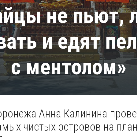
айцы не пьют, 
вать и едят пе
с ментолом»
ронежа Анна Калинина прове
амых чистых островов на пла