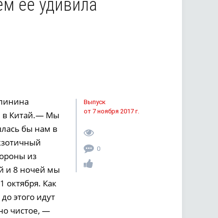
ем её удивила
алинина
Выпуск
от 7 ноября 2017 г.
я в Китай.— Мы
лась бы нам в
экзотичный
0
тороны из
й и 8 ночей мы
1 октября. Как
 до этого идут
но чистое, —