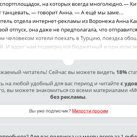
 спортплощадок, на которых всегда многолюдно.— К
 танцевать, — говорит Анна. — А ещё мы заме...
итель отдела интернет-рекламы из Воронежа Анна К
ой отпуск, она даже не предполагала, что отправитс
м человеком хотели поехать в Турцию, поездка обош
ей. И вдруг нам подвернулся бюджетный и при этом 
жаемый читатель! Сейчас вы можете видеть
18%
ста
 на любой удобный для вас период и читайте
с удо
го, вы можете знакомиться со всеми материалами «МО
без рекламы
.
Вы уже подписчик?
Милости просим
опробуете? Для вас подписка на месяц всего за 1 рубл