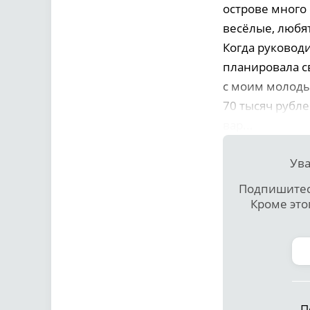
острове много
весёлые, любят
Когда руковод
планировала св
с моим молоды
70 тысяч рубл
вар...
Ува
Подпишитесь
Кроме это
П