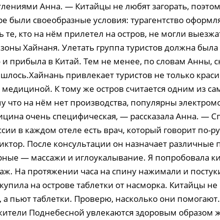
тлениями Анна. — Китайцы не любят загорать, поэто
ре были своеобразные условия: турагентство оформля
ть те, кто на нём прилетел на остров, не могли выезж
 зоны Хайнаня. Улетать группа туристов должна была
 и прибыла в Китай. Тем не менее, по словам Анны, с
ишлось.Хайнань привлекает туристов не только крас
 медициной. К тому же остров считается одним из са
му что на нём нет производства, популярны электро
ицина очень специфическая, — рассказала Анна. — С
ссии в каждом отеле есть врач, который говорит по-ру
Виктор. После консультации он назначает различные 
ные — массажи и иглоукалывание. Я попробовала к
аж. На протяжении часа на спину нажимали и постук
купила на острове таблетки от насморка. Китайцы не
, а пьют таблетки. Проверю, насколько они помогают
 жители Поднебесной увлекаются здоровым образом 