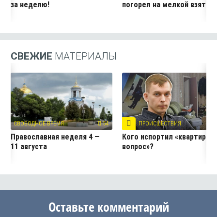
за неделю!
погорел на мелкой взятке
СВЕЖИЕ
МАТЕРИАЛЫ
СВОБОДНОЕ ВРЕМЯ
54
ПРОИСШЕСТВИЯ
7
Православная неделя 4 —
Кого испортил «квартирны
11 августа
вопрос»?
Оставьте комментарий