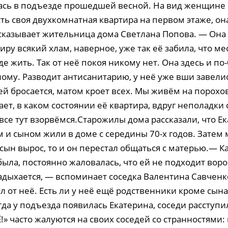
ась в подъезде прошедшей весной. На вид женщине 
ть своя двухкомнатная квартира на первом этаже, он
сказывает жительница дома Светлана Попова. — Она
иру всякий хлам, наверное, уже так её забила, что мес
де жить. Так от неё покоя никому нет. Она здесь и п
лому. Разводит антисанитарию, у неё уже вши завелис
й бросается, матом кроет всех. Мы живём на порохо
ает, в каком состоянии её квартира, вдруг неполадки 
все тут взорвёмся.Старожилы дома рассказали, что Е
 и сыном жили в доме с середины 70-х годов. Затем
 сын вырос, то и он перестал общаться с матерью.— Ка
была, постоянно жаловалась, что ей не подходит вор
задыхается, — вспоминает соседка Валентина Савченк
л от неё. Есть ли у неё ещё родственники кроме сын
да у подъезда появилась Екатерина, соседи расступил
» часто жалуются на своих соседей со странностями: 