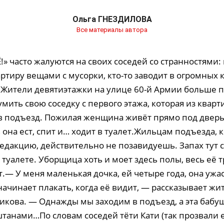
Ольга ГНЕЗДИЛОВА
Все материалы автора
» часто жалуются на своих соседей со странностями: 
ртиру вещами с мусорки, кто-то заводит в огромных 
. Жители девятиэтажки на улице 60-й Армии больше 
мить свою соседку с первого этажа, которая из квар
в подъезд. Пожилая женщина живёт прямо под дверь
она ест, спит и… ходит в туалет.Жильцам подъезда, 
едакцию, действительно не позавидуешь. Запах тут с
уалете. Уборщица хоть и моет здесь полы, весь её т
т.— У меня маленькая дочка, ей четыре года, она ужа
начинает плакать, когда её видит, — рассказывает ж
кова. — Однажды мы заходим в подъезд, а эта бабуш
анами…По словам соседей тёти Кати (так прозвали её