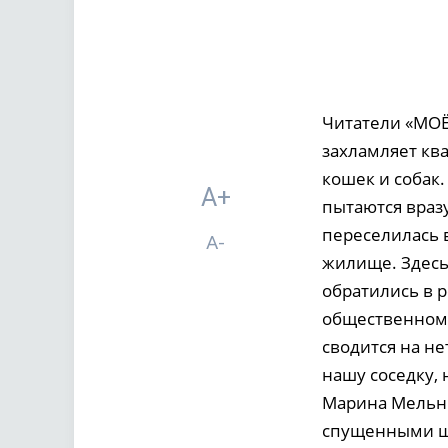
Читатели «МОЁ!
захламляет ква
кошек и собак
A+
пытаются вразу
переселилась 
A-
жилище. Здесь 
обратились в р
общественном т
сводится на не
нашу соседку, 
Марина Мельни
спущенными шт