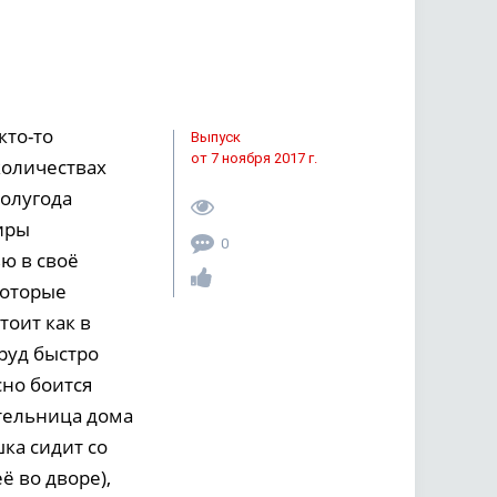
кто-то
Выпуск
от 7 ноября 2017 г.
количествах
полугода
тиры
0
ю в своё
которые
тоит как в
руд быстро
сно боится
ительница дома
ка сидит со
 во дворе),