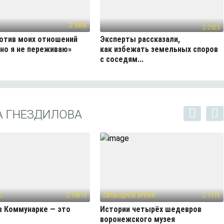
3598
2523
отив моих отношений
Эксперты рассказали,
 но я не переживаю»
как избежать земельных споров
с соседям...
А ГНЕЗДИЛОВА
С
10910
СВОБОДНОЕ ВРЕМЯ
1119
в Коммунарке — это
Истории четырёх шедевров
воронежского музея