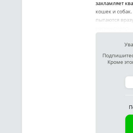
захламляет ква
кошек и собак
пытаются вразу
переселилась..
Ува
Подпишитесь
Кроме это
П