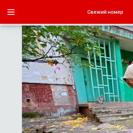
Городское
Краеведение
Свежий номер
Дача
Лето наших читате