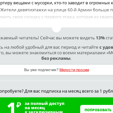
ртиру вещами с мусорки, кто-то заводит в огромных 
. Жители девятиэтажки на улице 60-й Армии больше 
мить свою соседку с первого этажа, которая из квар
.
жаемый читатель! Сейчас вы можете видеть
13%
ста
 на любой удобный для вас период и читайте
с удо
го, вы можете знакомиться со всеми материалами «МО
без рекламы
.
Вы уже подписчик?
Милости просим
опробуете? Для вас подписка на месяц всего за 1 рубл
1
за полный доступ
на месяц
ПОПРОБОВАТЬ
к эксклюзивным