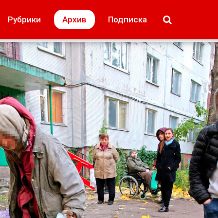
МОЁ! Плюс Липецк
Происшествия
Рубрики
Архив
Подписка
лей
Образование + карьера
Свадьба недел