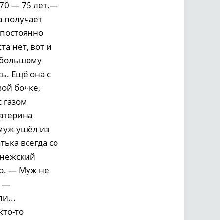
70 — 75 лет.—
а получает
 постоянно
та нет, вот и
о-большому
ь. Ещё она с
вой бочке,
с газом
катерина
 муж ушёл из
тька всегда со
онежский
о. — Муж не
а —
и...
кто-то