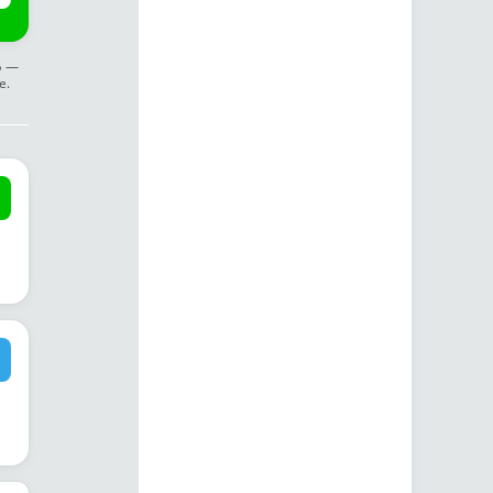
ф —
е.