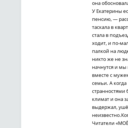
она обосновал
У Екатерины ес
пенсию, — рас
таскала в кварт
стала в подъез
ходит, и по-ма
палкой на люде
никто же не зн
начнутся и мы 
вместе с мужем
семьи. А когда
странностями 
климат и она 
выдержал, ушё
неизвестно.Ког
Читатели «МОЁ!