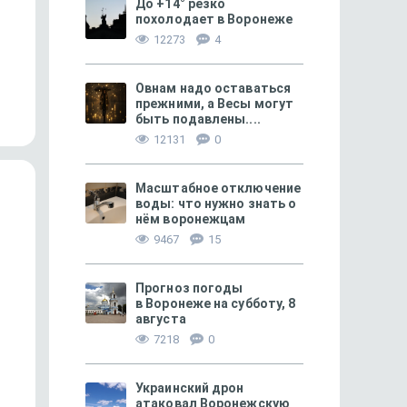
До +14° резко
похолодает в Воронеже
12273
4
456
Особенности русской кухни
Как читатели «МОЁ!» 
судьбы
Овнам надо оставаться
прежними, а Весы могут
быть подавлены....
12131
0
Масштабное отключение
воды: что нужно знать о
нём воронежцам
9467
15
Прогноз погоды
в Воронеже на субботу, 8
августа
7218
0
БЕЗОПАСНОСТЬ
2030
ПРАЗДНИЧНОЕ НАСТРОЕНИЕ
Как пластиковые пакеты вредят
«Это чудо, что в Вор
Украинский дрон
экологии и нашим кошелькам
много добрых людей!
атаковал Воронежскую