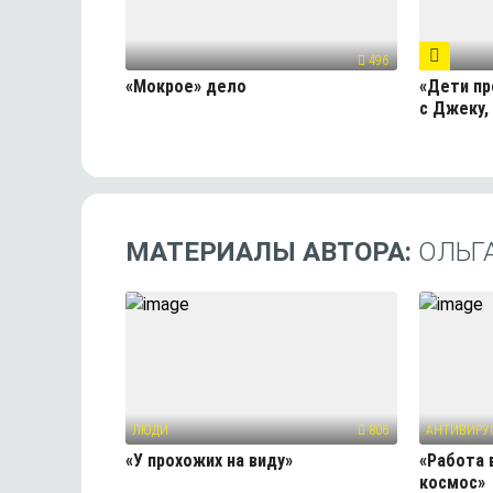
496
«Мокрое» дело
«Дети пр
с Джеку,
МАТЕРИАЛЫ АВТОРА:
ОЛЬГ
ЛЮДИ
806
АНТИВИРУ
«У прохожих на виду»
«Работа 
космос»