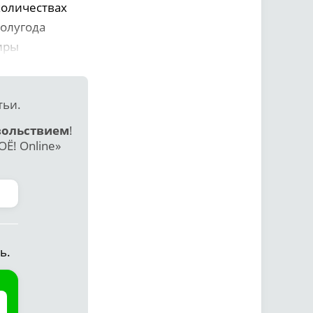
количествах
полугода
тиры
тьи.
вольствием
!
Ё! Online»
ь.