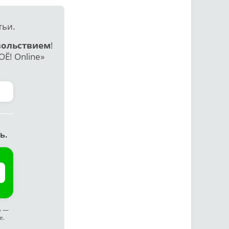
тьи.
вольствием
!
Ё! Online»
ь.
ф —
е.