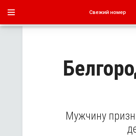
Городское
Краеведение
Свежий номер
Дача
Лето наших читате
Белгоро
Мужчину призн
д