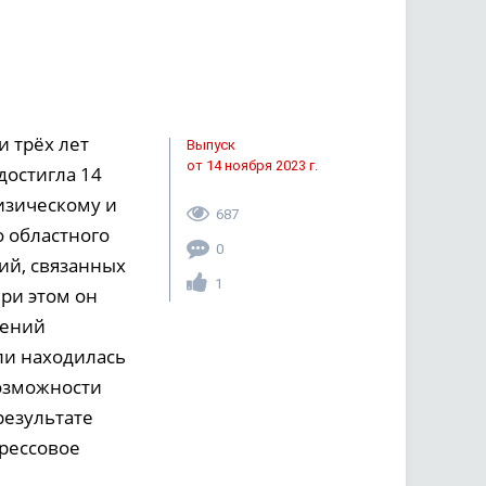
 трёх лет
Выпуск
от 14 ноября 2023 г.
достигла 14
изическому и
687
о областного
0
ий, связанных
1
ри этом он
лений
ли находилась
возможности
результате
рессовое