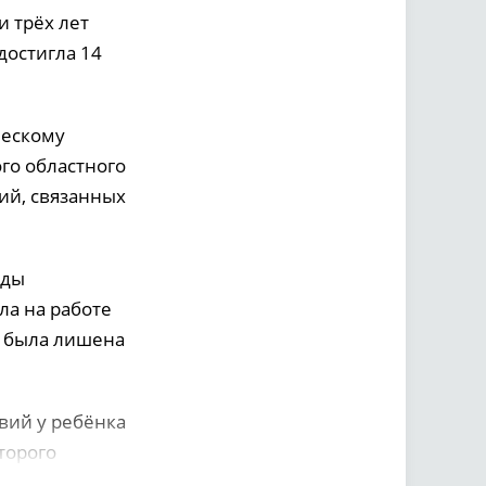
 трёх лет
достигла 14
ческому
го областного
ий, связанных
оды
ла на работе
а была лишена
вий у ребёнка
торого