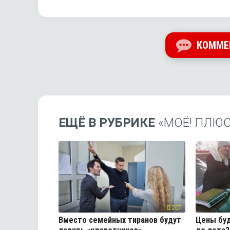
КОММЕ
ЕЩЁ В РУБРИКЕ
«МОЁ! ПЛЮ
207
Вместо семейных тиранов будут
Цены буд