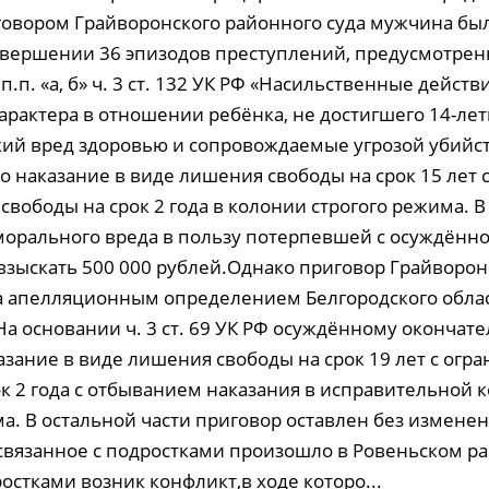
овором Грайворонского районного суда мужчина бы
вершении 36 эпизодов преступлений, предусмотренны
 п.п. «а, б» ч. 3 ст. 132 УК РФ «Насильственные действ
арактера в отношении ребёнка, не достигшего 14-лет
ий вред здоровью и сопровождаемые угрозой убийст
 наказание в виде лишения свободы на срок 15 лет 
вободы на срок 2 года в колонии строгого режима. В
орального вреда в пользу потерпевшей с осуждённо
взыскать 500 000 рублей.Однако приговор Грайворон
а апелляционным определением Белгородского облас
а основании ч. 3 ст. 69 УК РФ осуждённому окончат
азание в виде лишения свободы на срок 19 лет с огр
ок 2 года с отбыванием наказания в исправительной 
ма. В остальной части приговор оставлен без измене
 связанное с подростками произошло в Ровеньском р
стками возник конфликт,в ходе которо...