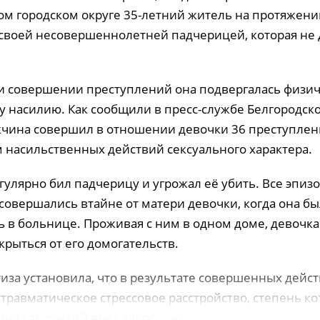
ом городском округе 35-летний житель на протяжении
 своей несовершеннолетней падчерицей, которая не 
и совершении преступлений она подвергалась физи
у насилию. Как сообщили в пресс-службе Белгородско
ужчина совершил в отношении девочки 36 преступлен
 насильственных действий сексуального характера.
гулярно бил падчерицу и угрожал её убить. Все эпиз
совершались втайне от матери девочки, когда она бы
ь в больнице. Проживая с ним в одном доме, девочк
рыться от его домогательств.
иза установила, что в результате совершенных дейст
травматическое стрессовое расстройство, степень ко
на как тяжкий вред здоровью.