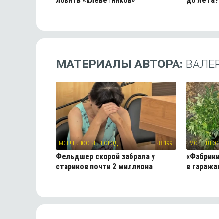
ловить «клеветников»
до лета?
МАТЕРИАЛЫ АВТОРА:
ВАЛЕ
МОЁ! ПЛЮС БЕЛГОРОД
199
МОЁ! ПЛЮС
Фельдшер скорой забрала у
«Фабрики
стариков почти 2 миллиона
в гаража