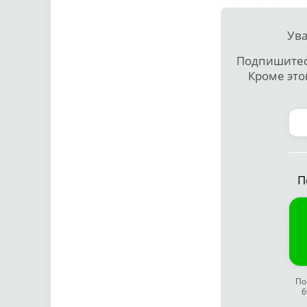
Ува
Подпишитесь
Кроме это
П
По
6