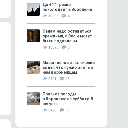
не сахар
не повторить!»
До +14° резко
похолодает в Воронеже
10822
4
Овнам надо оставаться
прежними, а Весы могут
быть подавлены....
10095
0
Масштабное отключение
воды: что нужно знать о
нём воронежцам
8391
15
МОЁ! ПЛЮС БЕЛГОРОД
85
МОЁ! ПЛЮС БЕЛГОРОД
«Прошу прощения у суда, господа
Аферисты выманиваю
Прогноз погоды
Бога и государства…»
под предлогом перер
в Воронеже на субботу, 8
пенсии
августа
6128
0