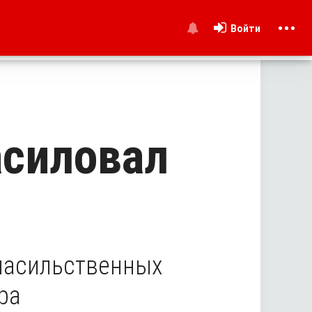
Войти
и
асиловал
насильственных
ра