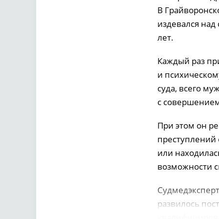
В Грайворонск
издевался над
лет.
Каждый раз пр
и психическом
суда, всего м
с совершением
При этом он ре
преступлений 
или находилас
возможности ск
Судмедэксперт
развилось пост
квалифицирова