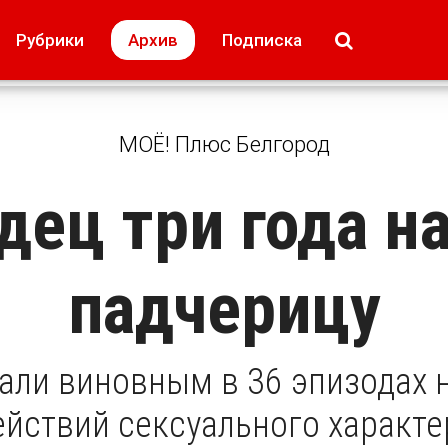
МОЁ! Плюс Липецк
Происшествия
Рубрики
Архив
Подписка
лей
Образование + карьера
Свадьба недел
МОЁ! Плюс Белгород
дец три года н
падчерицу
али виновным в 36 эпизодах 
ействий сексуального характе