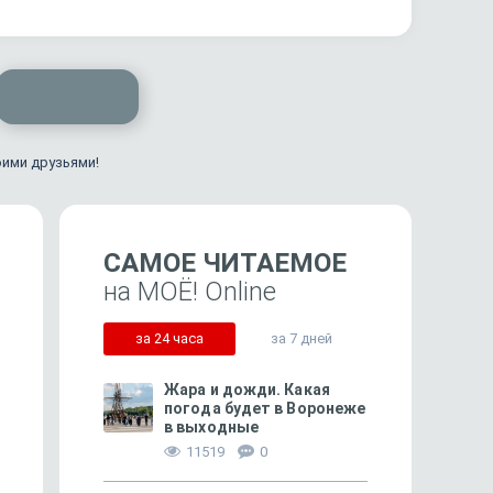
оими друзьями!
САМОЕ ЧИТАЕМОЕ
на МОЁ! Online
за 24 часа
за 7 дней
Жара и дожди. Какая
погода будет в Воронеже
в выходные
449
11519
0
Пошло не по маслу — и жизнь
«Сценарий Суджи вам 