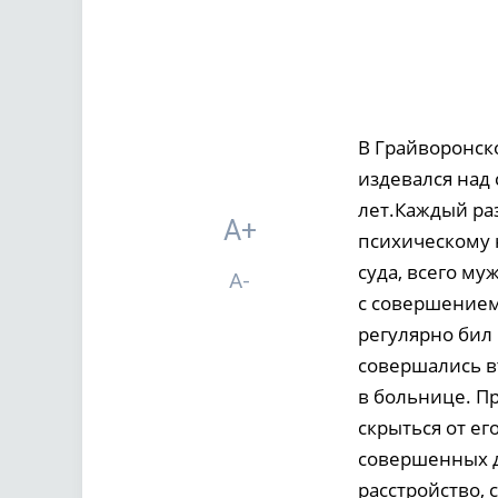
В Грайворонск
издевался над
лет.Каждый ра
A+
психическому 
суда, всего м
A-
с совершением
регулярно бил
совершались вт
в больнице. П
скрыться от ег
совершенных д
расстройство,