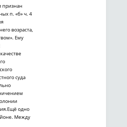
л признан
х п. «б» ч. 4
ия
него возраста,
вом». Ему
с
 качестве
го
ского
тного суда
ельно
аничением
колонии
ния.Ещё одно
айоне. Между