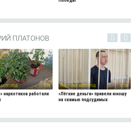
Победы
РИЙ ПЛАТОНОВ
 БЕЛГОРОД
79
МОЁ! ПЛЮС БЕЛГОРОД
109
» наркотиков работали
«Лёгкие деньги» привели юношу
х
на скамью подсудимых