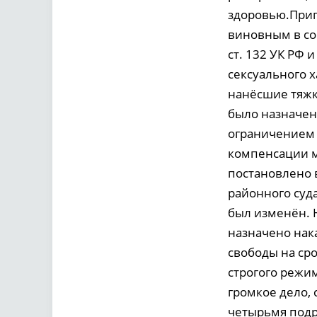
здоровью.Приг
виновным в со
ст. 132 УК РФ и
сексуального х
нанёсшие тяжк
было назначено
ограничением с
компенсации м
постановлено 
районного суд
был изменён. Н
назначено нак
свободы на ср
строгого режи
громкое дело,
четырьмя подро