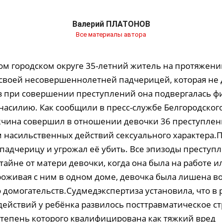
Валерий ПЛАТОНОВ
Все материалы автора
ом городском округе 35-летний житель на протяжении
 своей несовершеннолетней падчерицей, которая не 
з при совершении преступлений она подвергалась ф
насилию. Как сообщили в пресс-службе Белгородског
ужчина совершил в отношении девочки 36 преступлен
 насильственных действий сексуального характера.П
 падчерицу и угрожал её убить. Все эпизоды преступ
айне от матери девочки, когда она была на работе и
роживая с ним в одном доме, девочка была лишена 
о домогательств.Судмедэкспертиза установила, что в 
ействий у ребёнка развилось посттравматическое ст
 степень которого квалифицирована как тяжкий вред