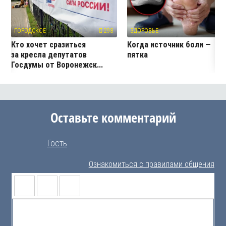
ГОРОДСКОЕ
298
ЗДОРОВЬЕ
4
Кто хочет сразиться
Когда источник боли —
за кресла депутатов
пятка
Госдумы от Воронежск...
Оставьте комментарий
Гость
Ознакомиться с правилами общения