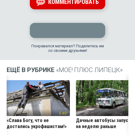
КОММЕНТИРОВАТЬ
Понравился материал? Поделитесь им
со своими друзьями!
ЕЩЁ В РУБРИКЕ
«МОЁ! ПЛЮС ЛИПЕЦК»
457
24
«Слава Богу, что не
Дачные автобусы запустя
достались укрофашистам!»
на неделю раньше