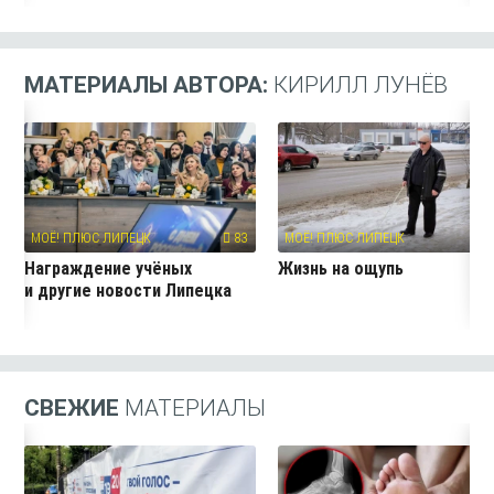
МАТЕРИАЛЫ АВТОРА:
КИРИЛЛ ЛУНЁВ
МОЁ! ПЛЮС ЛИПЕЦК
83
МОЁ! ПЛЮС ЛИПЕЦК
7
Награждение учёных
Жизнь на ощупь
и другие новости Липецка
СВЕЖИЕ
МАТЕРИАЛЫ