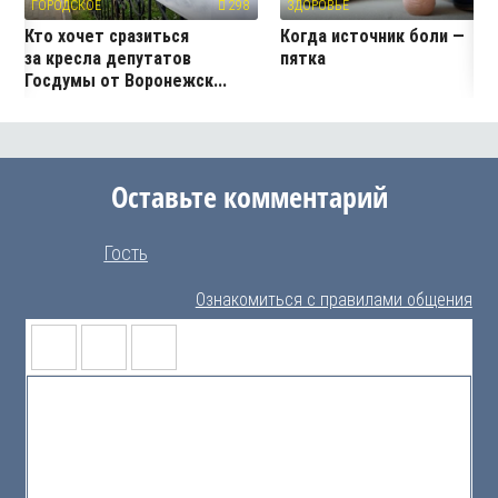
ГОРОДСКОЕ
298
ЗДОРОВЬЕ
4
Кто хочет сразиться
Когда источник боли —
за кресла депутатов
пятка
Госдумы от Воронежск...
Оставьте комментарий
Гость
Ознакомиться с правилами общения