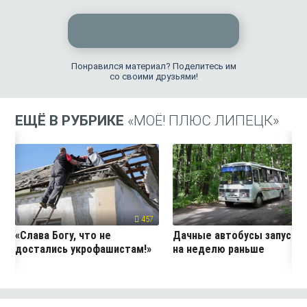
Понравился материал? Поделитесь им
со своими друзьями!
ЕЩЁ В РУБРИКЕ
«МОЁ! ПЛЮС ЛИПЕЦК»
457
24
«Слава Богу, что не
Дачные автобусы запустя
достались укрофашистам!»
на неделю раньше