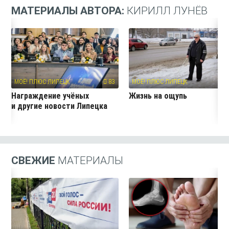
МАТЕРИАЛЫ АВТОРА:
КИРИЛЛ ЛУНЁВ
МОЁ! ПЛЮС ЛИПЕЦК
83
МОЁ! ПЛЮС ЛИПЕЦК
7
Награждение учёных
Жизнь на ощупь
и другие новости Липецка
СВЕЖИЕ
МАТЕРИАЛЫ