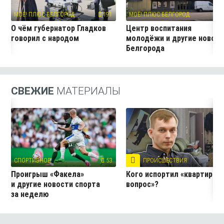
МОЁ! ПЛЮС БЕЛГОРОД
191
МОЁ! ПЛЮС БЕЛГОРОД
11
О чём губернатор Гладков
Центр воспитания
говорил с народом
молодёжи и другие новос
Белгорода
СВЕЖИЕ
МАТЕРИАЛЫ
СПОРТИВНОЕ
53
ПРОИСШЕСТВИЯ
7
Проигрыш «Факела»
Кого испортил «квартирны
и другие новости спорта
вопрос»?
за неделю