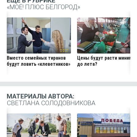
ЕЩЁ В РУБРИКЕ
«МОЁ! ПЛЮС БЕЛГОРОД»
207
19
Вместо семейных тиранов
Цены будут расти миниму
будут ловить «клеветников»
до лета?
МАТЕРИАЛЫ АВТОРА:
СВЕТЛАНА СОЛОДОВНИКОВА