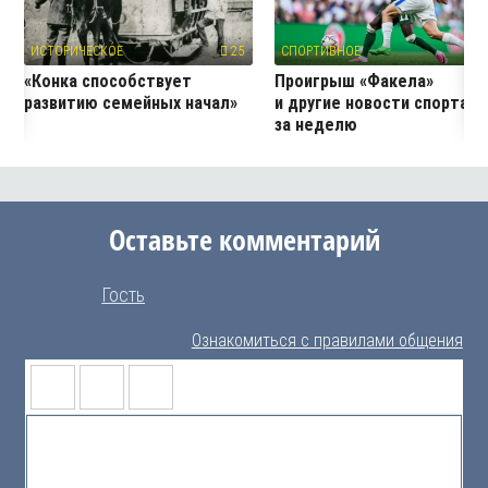
ИСТОРИЧЕСКОЕ
25
СПОРТИВНОЕ
4
«Конка способствует
Проигрыш «Факела»
развитию семейных начал»
и другие новости спорта
за неделю
Оставьте комментарий
Гость
Ознакомиться с правилами общения