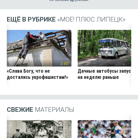
ЕЩЁ В РУБРИКЕ
«МОЁ! ПЛЮС ЛИПЕЦК»
457
24
«Слава Богу, что не
Дачные автобусы запустя
достались укрофашистам!»
на неделю раньше
СВЕЖИЕ
МАТЕРИАЛЫ