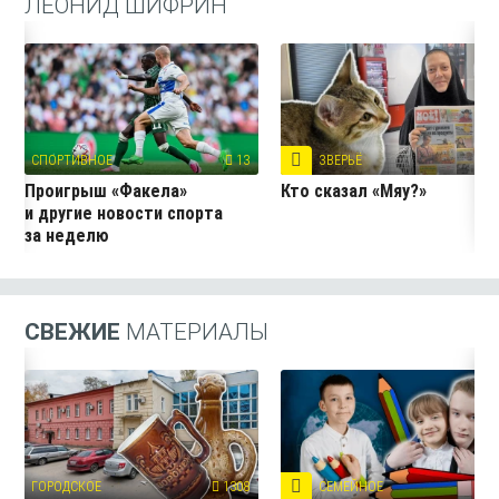
ЛЕОНИД ШИФРИН
СПОРТИВНОЕ
13
ЗВЕРЬЁ
15
Проигрыш «Факела»
Кто сказал «Мяу?»
и другие новости спорта
за неделю
СВЕЖИЕ
МАТЕРИАЛЫ
ГОРОДСКОЕ
1308
СЕМЕЙНОЕ
2