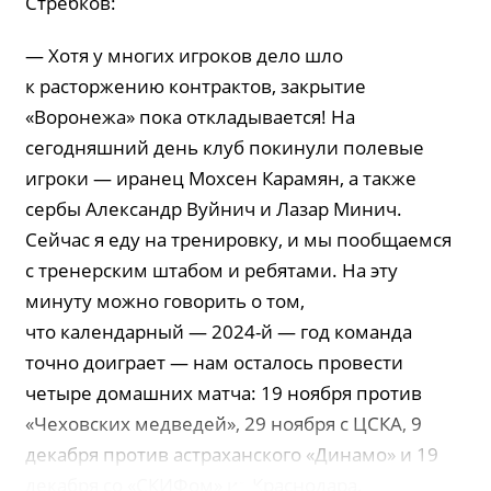
Стребков:
— Хотя у многих игроков дело шло
к расторжению контрактов, закрытие
«Воронежа» пока откладывается! На
сегодняшний день клуб покинули полевые
игроки — иранец Мохсен Карамян, а также
сербы Александр Вуйнич и Лазар Минич.
Сейчас я еду на тренировку, и мы пообщаемся
с тренерским штабом и ребятами. На эту
минуту можно говорить о том,
что календарный — 2024-й — год команда
точно доиграет — нам осталось провести
четыре домашних матча: 19 ноября против
«Чеховских медведей», 29 ноября с ЦСКА, 9
декабря против астраханского «Динамо» и 19
декабря со «СКИФом» из Краснодара.