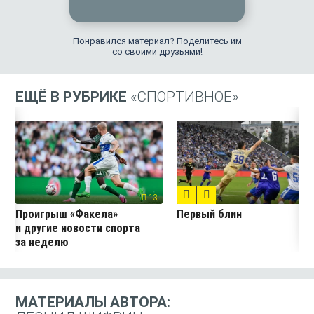
Понравился материал? Поделитесь им
со своими друзьями!
ЕЩЁ В РУБРИКЕ
«СПОРТИВНОЕ»
7
13
Проигрыш «Факела»
Первый блин
и другие новости спорта
за неделю
МАТЕРИАЛЫ АВТОРА: