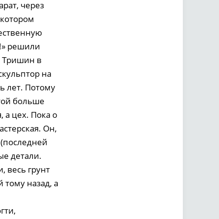
рат, через
 котором
жественную
!» решили
й Тришин в
 скульптор на
ь лет. Потому
той больше
 а цех. Пока о
астерская. Он,
я (последней
ые детали.
, весь грунт
 тому назад, а
гти,