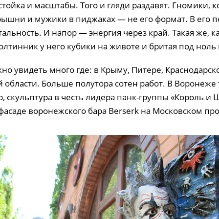
тойка и масштабы. Того и гляди раздавят. Гномики, ко
ышни и мужики в пиджаках — не его формат. В его 
тальность. И напор — энергия через край. Такая же, ка
олтинник у него кубики на животе и бритая под ноль 
но увидеть много где: в Крыму, Питере, Краснодарск
 области. Больше полутора сотен работ. В Воронеже 
, скульптура в честь лидера панк-группы «Король и
фасаде воронежского бара Berserk на Московском про