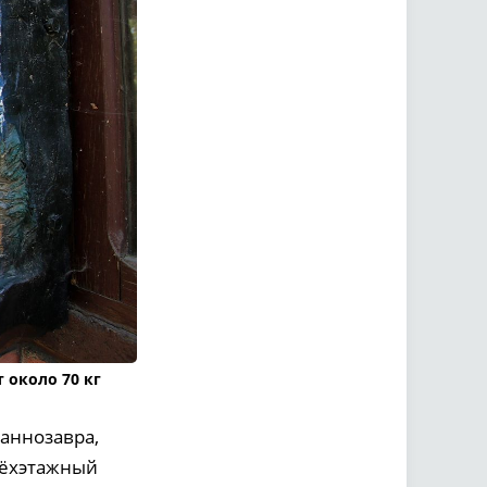
 около 70 кг
раннозавра,
трёхэтажный