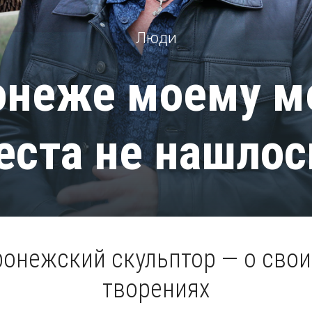
Люди
онеже моему 
еста не нашлос
онежский скульптор — о сво
творениях