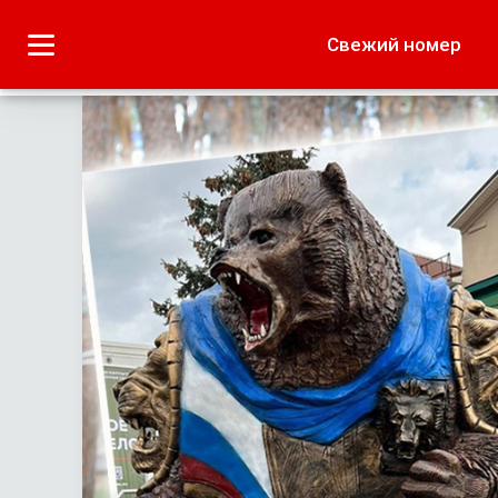
Городское
Краеведение
Свежий номер
Дача
Лето наших читате