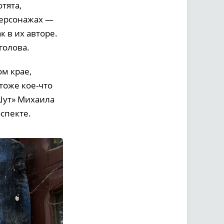
тята,
персонажах —
к в их авторе.
голова.
ом крае,
тоже кое-что
 Шут» Михаила
спекте.