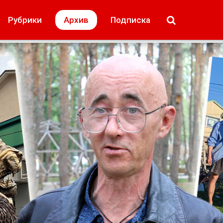
МОЁ! Плюс Липецк
Происшествия
Рубрики
Архив
Подписка
лей
Образование + карьера
Свадьба недел