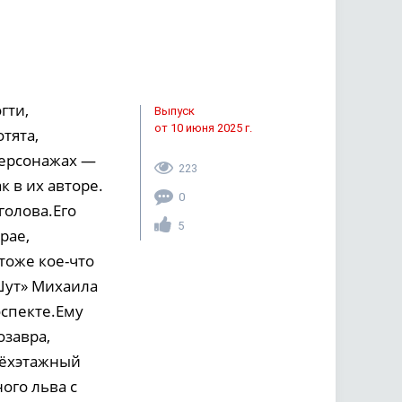
гти,
Выпуск
от 10 июня 2025 г.
тята,
персонажах —
223
к в их авторе.
0
голова.Его
5
рае,
тоже кое-что
 Шут» Михаила
оспекте.Ему
озавра,
трёхэтажный
ого льва с