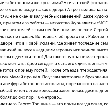
ися бетонными же крыльями? А гигантский фотоаппа
ого можно входить, как в дверь? А трон великана, на
тся?Он не оканчивал учебных заведений, даже худо
, при этом его работы — искусство.Журналисты «МОЁ
воих читателей с этим необычным человеком.Серге
ю нас не позвал. Во-первых, её просто нет. Работает
 дворе, что в Новой Усмани, где живёт последние сем
ё запихнёшь восемнадцатиметровых исполинов высо
весом в десятки тонн? Для такого нужна не мастерская,
ко мечтать. Двор сегодня и есть его единственная м
не готов к приёму гостей. После отъезда птеродактил
м как Мамай прошёл. По углам заготовки и бракованн
а две фуры бетонного исполина, порезанного на части
ыбы.Эпопея с этим колоссом закончилась десять дней
болят до сих пор. 18-метрово...
летнего Сергея Тришина — это почти всегда оскал, ко