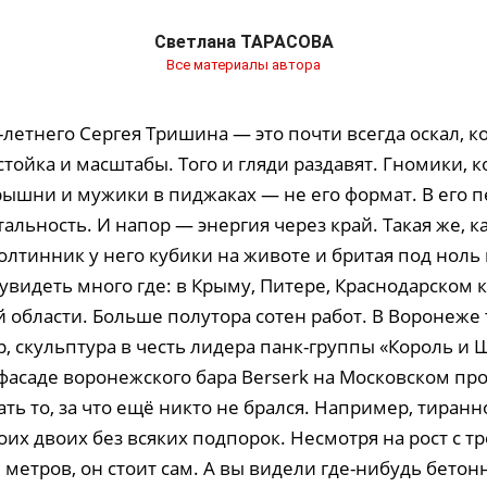
Светлана ТАРАСОВА
Все материалы автора
летнего Сергея Тришина — это почти всегда оскал, ко
тойка и масштабы. Того и гляди раздавят. Гномики, ко
ышни и мужики в пиджаках — не его формат. В его 
тальность. И напор — энергия через край. Такая же, ка
олтинник у него кубики на животе и бритая под ноль 
видеть много где: в Крыму, Питере, Краснодарском к
 области. Больше полутора сотен работ. В Воронеже 
, скульптура в честь лидера панк-группы «Король и
фасаде воронежского бара Berserk на Московском пр
ть то, за что ещё никто не брался. Например, тиранн
оих двоих без всяких подпорок. Несмотря на рост с 
 метров, он стоит сам. А вы видели где-нибудь бетонн