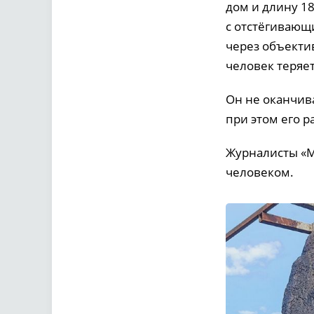
дом и длину 18
с отстёгивающ
через объектив
человек теряет
Он не оканчив
при этом его р
Журналисты «М
человеком.