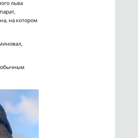
ного льва
парат,
на, на котором
миновал,
необычным