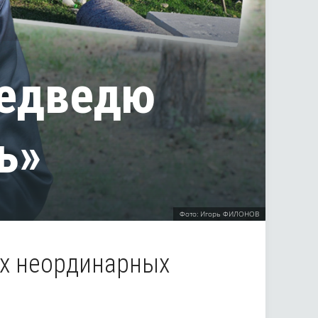
медведю
ь»
Фото: Игорь ФИЛОНОВ
их неординарных