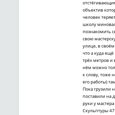
отстёгивающим
объектив котор
человек теряе
школу миновал
познакомить с
свою мастерску
улице, в своём
что а куда ещ
трёх метров и 
нём можно толь
к слову, тоже 
его работы) та
Пока грузили н
поставили на д
руки у мастера 
Скульптуры 47-