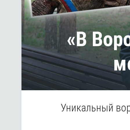
«В Вор
м
Уникальный вор