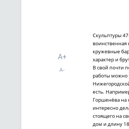
Скульптуры 47-
воинственная с
кружевные бар
A+
характер и бру
В свой почти п
A-
работы можно у
Нижегородской
есть. Например
Горшенёва на 
интересно дела
стоящего на св
дом и длину 18