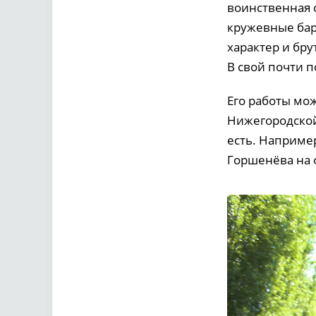
воинственная с
кружевные бар
характер и бру
В свой почти п
Его работы мож
Нижегородской
есть. Например
Горшенёва на 