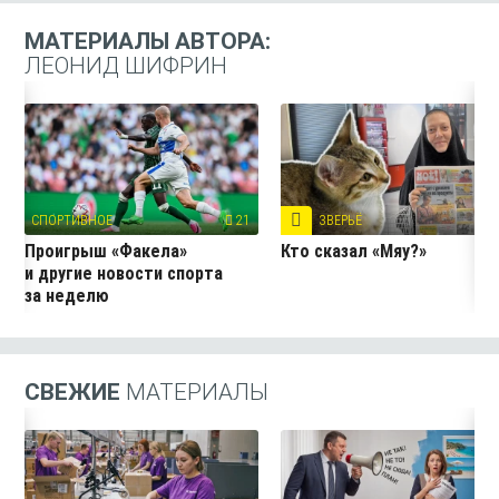
МАТЕРИАЛЫ АВТОРА:
ЛЕОНИД ШИФРИН
СПОРТИВНОЕ
21
ЗВЕРЬЁ
16
Проигрыш «Факела»
Кто сказал «Мяу?»
и другие новости спорта
за неделю
СВЕЖИЕ
МАТЕРИАЛЫ