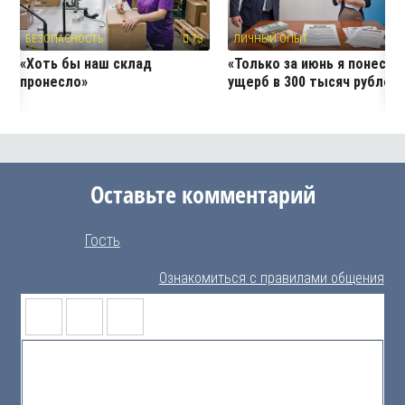
БЕЗОПАСНОСТЬ
73
ЛИЧНЫЙ ОПЫТ
4
«Хоть бы наш склад
«Только за июнь я понесла
пронесло»
ущерб в 300 тысяч рублей
Оставьте комментарий
Гость
Ознакомиться с правилами общения