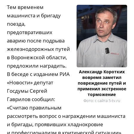
Тем временем
машиниста и бригаду
поезда,
предотвративших
аварию после подрыва
железнодорожных путей
в Воронежской области,
предложили наградить.
Александр Коротких
В беседе с изданием РИА
вовремя заметил
«Новости» депутат
повреждение путей и
применил экстренное
Госдумы Сергей
торможение
Гаврилов сообщил:
Фото: с сайта 5-tv.ru
«Считаю правильным
рассмотреть вопрос о награждении машиниста
и бригады, проявивших хладнокровие
и профессионализм в критической ситуации».