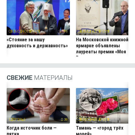
СВОБОДНОЕ ВРЕМЯ
196
СВОБОДНОЕ ВРЕМЯ
12
«Стояние за нашу
На Московской книжной
духовность и державность»
ярмарке объявлены
лауреаты премии «Моя
Россия»
СВЕЖИЕ
МАТЕРИАЛЫ
ЗДОРОВЬЕ
39
СВОБОДНОЕ ВРЕМЯ
4
Когда источник боли —
Тамань — «город трёх
пятка
морей»