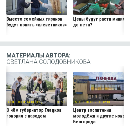
206
19
Вместо семейных тиранов
Цены будут расти миниму
будут ловить «клеветников»
до лета?
МАТЕРИАЛЫ АВТОРА:
СВЕТЛАНА СОЛОДОВНИКОВА
МОЁ! ПЛЮС БЕЛГОРОД
191
МОЁ! ПЛЮС БЕЛГОРОД
11
О чём губернатор Гладков
Центр воспитания
говорил с народом
молодёжи и другие новос
Белгорода