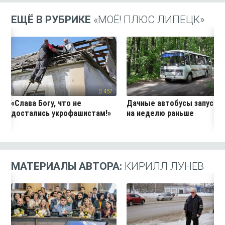
ЕЩЁ В РУБРИКЕ
«МОЁ! ПЛЮС ЛИПЕЦК»
457
24
«Слава Богу, что не
Дачные автобусы запустя
достались укрофашистам!»
на неделю раньше
МАТЕРИАЛЫ АВТОРА:
КИРИЛЛ ЛУНЁВ