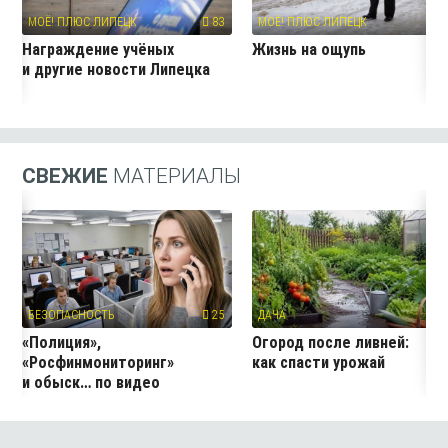
МОЁ! ПЛЮС ЛИПЕЦК
83
МОЁ! ПЛЮС ЛИПЕЦК
7
Награждение учёных
Жизнь на ощупь
и другие новости Липецка
СВЕЖИЕ
МАТЕРИАЛЫ
БЕЗОПАСНОСТЬ
25
ДАЧА
2
«Полиция»,
Огород после ливней:
«Росфинмониторинг»
как спасти урожай
и обыск… по видео