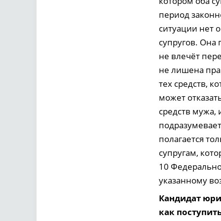
котором оба су
период законно
ситуации нет 
супругов. Она 
не влечёт пер
не лишена прав
тех средств, к
может отказать
средств мужа, 
подразумевает
полагается то
супругам, кот
10 Федеральног
указанному воз
Кандидат юри
как поступит