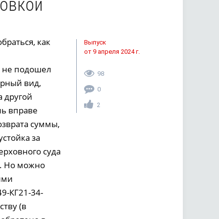
ровкой
браться, как
Выпуск
от 9 апреля 2024 г.
о не подошел
98
арный вид,
0
а другой
2
ль вправе
озврата суммы,
устойка за
ерховного суда
а. Но можно
ими
9-КГ21-34-
ству (в