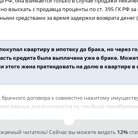
а РФ, она взимается только в случае продажи некач
но взыскать с продавца проценты по ст. 395 ГК РФ з
ыми средствами за время задержки возврата денег (
покупал квартиру в ипотеку до брака, но через г
асть кредита была выплачена уже в браке. Может
и этого жена претендовать на долю в квартире в 
и брачного договора к совместно нажитому имуществу
еют равные доли) относится то, что было приобретен
а на общие средства супругов (ст. 34 СК РФ).
жаемый читатель! Сейчас вы можете видеть
12%
ста