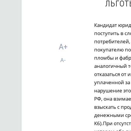
льгот
Кандидат юрид
поступить в сл
потребителей,
A+
покупателю по 
пломбы и фабр
A-
аналогичный т
отказаться от
уплаченной за 
нарушение этог
РФ, она взимае
взыскать с про
денежными сре
К6).При отсутс