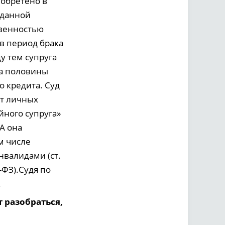
иобретено в
В данной
твенностью
 в период брака
у тем супруга
жа половины
о кредита. Суд
ёт личных
йного супруга»
А она
м числе
нвалидами (ст.
-ФЗ).Судя по
.
 разобраться,