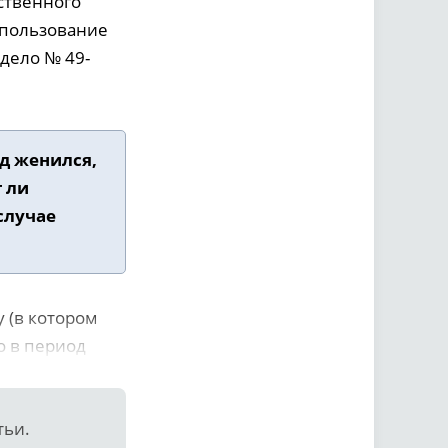
ественного
а пользование
дело № 49-
од женился,
 ли
случае
 (в котором
о в период
тьи.