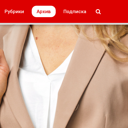
МОЁ! Плюс Липецк
Происшествия
Рубрики
Архив
Подписка
лей
Образование + карьера
Свадьба недел