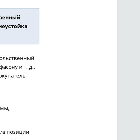
твенный
 неустойка
овольственный
сону и т. д.,
окупатель
я
ммы,
 из позиции