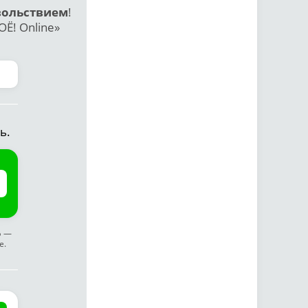
вольствием
!
Ё! Online»
ь.
ф —
е.