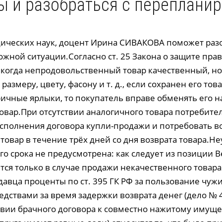
ы и разобраться с переплани
ических наук, доцент Ирина СИВАКОВА поможет разо
ожной ситуации.Согласно ст. 25 Закона о защите прав
 когда непродовольственный товар качественный, н
размеру, цвету, фасону и т. д., если сохранен его тов
ичные ярлыки, то покупатель вправе обменять его н
овар.При отсутствии аналогичного товара потребите
 исполнения договора купли-продажи и потребовать в
товар в течение трёх дней со дня возврата товара.Не
о срока не предусмотрена: как следует из позиции В
тся только в случае продажи некачественного товар
давца проценты по ст. 395 ГК РФ за пользование чуж
дствами за время задержки возврата денег (дело № 4
твии брачного договора к совместно нажитому имуще