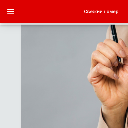
Городское
Краеведение
Свежий номер
Дача
Лето наших читате