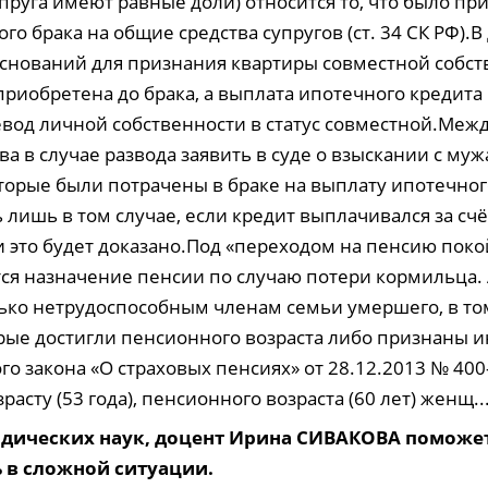
пруга имеют равные доли) относится то, что было пр
го брака на общие средства супругов (ст. 34 СК РФ).
оснований для признания квартиры совместной собс
приобретена до брака, а выплата ипотечного кредита
евод личной собственности в статус совместной.Межд
а в случае развода заявить в суде о взыскании с му
оторые были потрачены в браке на выплату ипотечног
 лишь в том случае, если кредит выплачивался за сч
и это будет доказано.Под «переходом на пенсию поко
ся назначение пенсии по случаю потери кормильца. 
лько нетрудоспособным членам семьи умершего, в то
орые достигли пенсионного возраста либо признаны и
о закона «О страховых пенсиях» от 28.12.2013 № 400
расту (53 года), пенсионного возраста (60 лет) женщ..
дических наук, доцент Ирина СИВАКОВА поможет
ь в сложной ситуации.