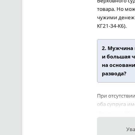
Верховного суд
товара. Но мож
чужими денежн
КГ21-34-К6).
2. Мужчина 
и большая ч
на основани
развода?
При отсутстви
оба супруга им
законного брак
Ува