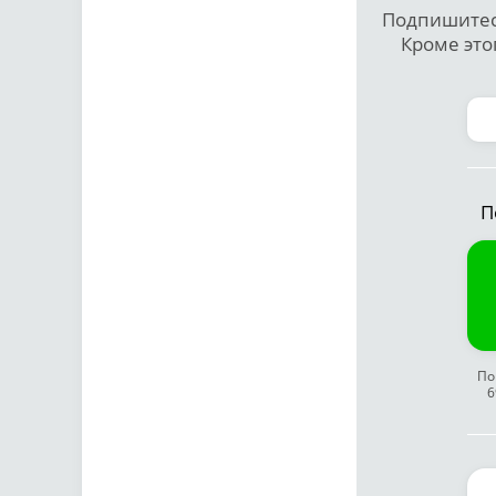
Подпишитесь
Кроме это
П
По
6