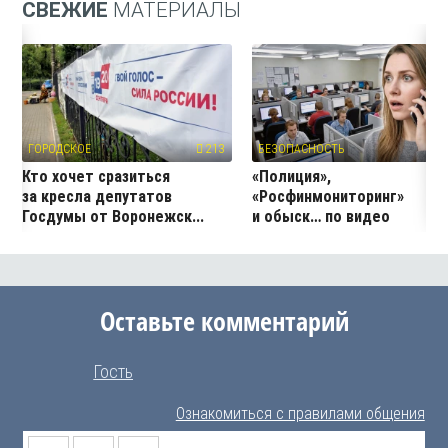
СВЕЖИЕ
МАТЕРИАЛЫ
ГОРОДСКОЕ
213
БЕЗОПАСНОСТЬ
2
Кто хочет сразиться
«Полиция»,
за кресла депутатов
«Росфинмониторинг»
Госдумы от Воронежск...
и обыск… по видео
Оставьте комментарий
Гость
Ознакомиться с правилами общения