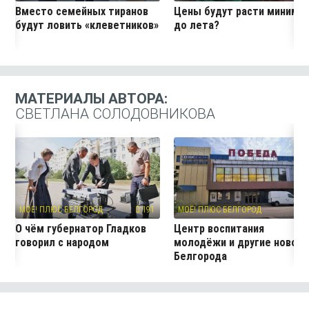
Вместо семейных тиранов
Цены будут расти миниму
будут ловить «клеветников»
до лета?
МАТЕРИАЛЫ АВТОРА:
СВЕТЛАНА СОЛОДОВНИКОВА
МОЁ! ПЛЮС БЕЛГОРОД
191
МОЁ! ПЛЮС БЕЛГОРОД
11
О чём губернатор Гладков
Центр воспитания
говорил с народом
молодёжи и другие новос
Белгорода