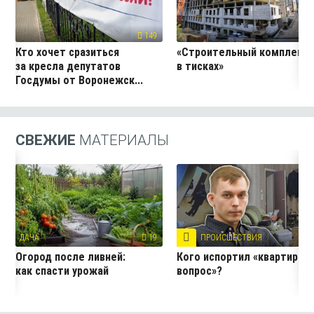
149
17
Кто хочет сразиться
«Строительный комплекс
за кресла депутатов
в тисках»
Госдумы от Воронежск...
СВЕЖИЕ
МАТЕРИАЛЫ
ДАЧА
19
ПРОИСШЕСТВИЯ
3
Огород после ливней:
Кого испортил «квартирны
как спасти урожай
вопрос»?