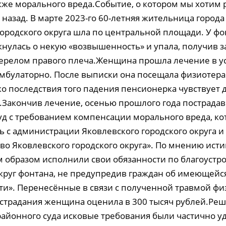
акже морального вреда.Событие, о котором мы хотим р
назад. В марте 2023-го 60-летняя жительница города
городского округа шла по центральной площади. У фо
нулась о некую «возвышенность» и упала, получив 
ерелом правого плеча.Женщина прошла лечение в у
амбулаторно. После выписки она посещала физиотер
о последствия того падения пенсионерка чувствует д
а.Закончив лечение, осенью прошлого года пострада
суд с требованием компенсации морального вреда, ко
ь с администрации Яковлевского городского округа 
во Яковлевского городского округа». По мнению ист
образом исполнили свои обязанности по благоустро
круг фонтана, не предупредив граждан об имеющейс
и». Перенесённые в связи с полученной травмой фи
страдания женщина оценила в 300 тысяч рублей.Ре
районного суда исковые требования были частично у