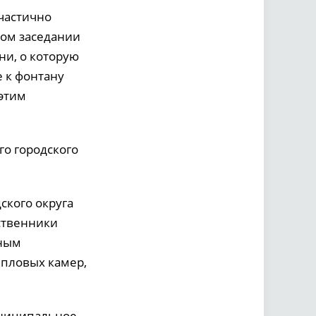
частично
ном заседании
ни, о которую
 к фонтану
этим
го городского
ского округа
ственники
жным
епловых камер,
униципальное