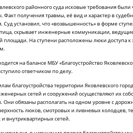
левского районного суда исковые требования были 
. Факт получения травмы, её вид и характер в судеб
. Суд установил, что «возвышенность» в форме ступе
стица, скрывает инженерные коммуникации, ведущие
й площади. На ступени расположены люки доступа к 
м.
ходится на балансе МБУ «Благоустройство Яковлевско
ыступило ответчиком по делу.
илам благоустройства территории Яковлевского город
женерных сетей и сооружений осуществляют их соб
. Они обязаны располагать на одном уровне с доро
ерхность люков, смотровых и ливневых колодцев, т
 и внутриквартирных сетей.
становил суд, в нарушение правил благоустройства м