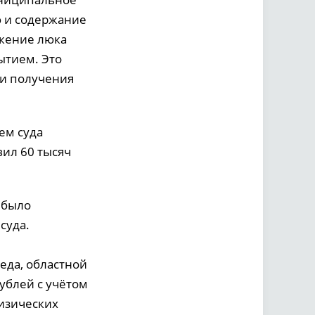
 и содержание
ожение люка
ытием. Это
 и получения
ем суда
вил 60 тысяч
 было
суда.
еда, областной
ублей с учётом
изических