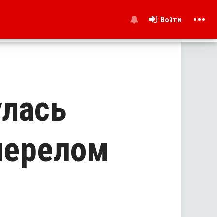
Войти
и
улась
 перелом