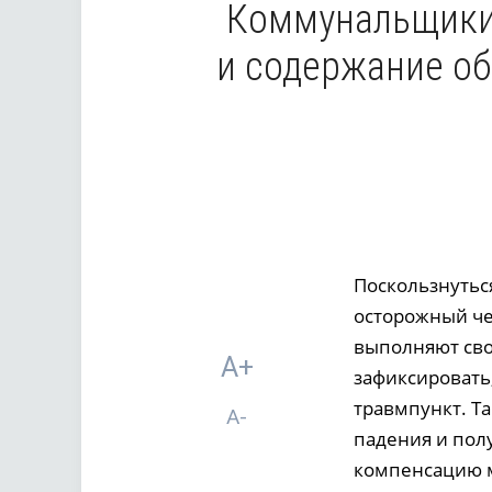
Коммунальщики,
и содержание об
Поскользнутьс
осторожный че
выполняют сво
A+
зафиксировать
травмпункт. Т
A-
падения и пол
компенсацию м