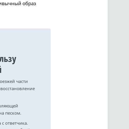
ривычный образ
льзу
й
оезжей части
 восстановление
авляющей
на песком.
с ответчика.