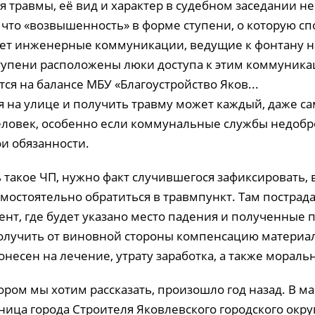
 травмы, её вид и характер в судебном заседании не
 что «возвышенность» в форме ступени, о которую сп
ает инженерные коммуникации, ведущие к фонтану 
тупени расположены люки доступа к этим коммуник
ся на балансе МБУ «Благоустройство Яков...
я на улице и получить травму может каждый, даже с
ловек, особенно если коммунальные службы недобр
и обязанности.
 такое ЧП, нужно факт случившегося зафиксировать,
мостоятельно обратиться в травмпункт. Там постра
ент, где будет указано место падения и полученные
олучить от виновной стороны компенсацию материа
несен на лечение, утрату заработка, а также моральн
ором мы хотим рассказать, произошло год назад. В ма
ница города Строителя Яковлевского городского окру