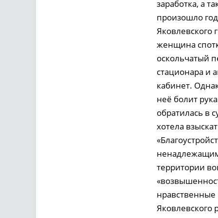
заработка, а т
произошло год 
Яковлевского 
женщина спотк
оскольчатый п
стационара и 
кабинет. Однак
неё болит рук
обратилась в 
хотела взыскат
«Благоустройст
ненадлежащим 
территории во
«возвышенност
нравственные 
Яковлевского 