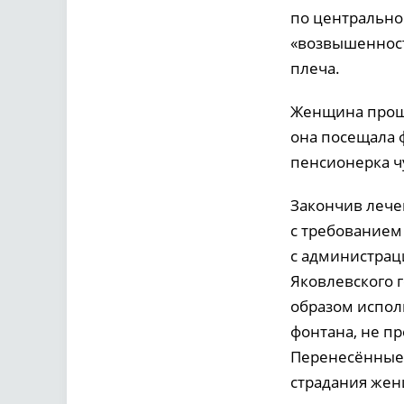
по центрально
«возвышенност
плеча.
Женщина прошл
она посещала 
пенсионерка чу
Закончив лече
с требованием
с администраци
Яковлевского 
образом испол
фонтана, не п
Перенесённые 
страдания жен