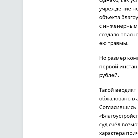
учреждение не
объекта благо
с инженерными
создало опасн
ею травмы.
Но размер ком
первой инстанц
рублей.
Такой вердикт
обжаловано в 
Согласившись 
«Благоустройст
суд счёл возм
характера при