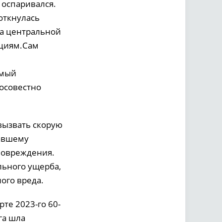
 оспаривался.
откнулась
на центральной
ациям.Сам
амый
осовестно
 вызвать скорую
давшему
 повреждения.
льного ущерба,
ого вреда.
рте 2023-го 60-
га шла