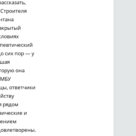
ассказать,
 Строителя
нтана
закрытый
словиях
апевтический
о сих пор — у
вшая
торую она
и МБУ
ицы, ответчики
йству
я рядом
зические и
шением
довлетворены.