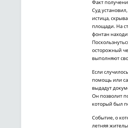
Факт получения
Суд установил,
истица, скрыв
площади. На с
фонтан находит
Поскользнутьс
осторожный че
выполняют сво
Если случилось
помощь или са
выдадут докум
Он позволит п
который был по
Событие, о кот
летняя житель