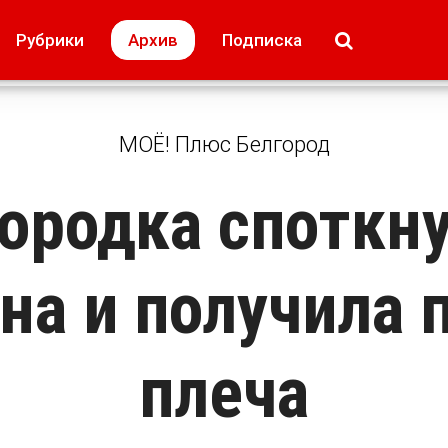
МОЁ! Плюс Липецк
Происшествия
Рубрики
Архив
Подписка
лей
Образование + карьера
Свадьба недел
МОЁ! Плюс Белгород
ородка споткн
на и получила
плеча