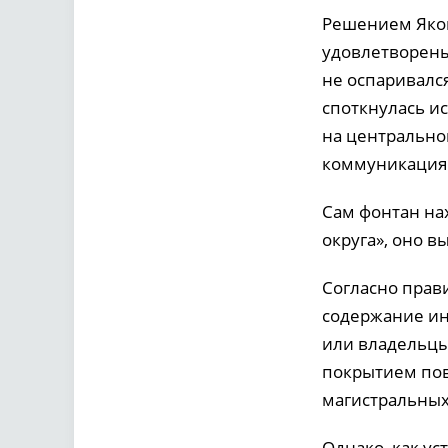
Решением Яков
удовлетворены
не оспаривался
споткнулась и
на центрально
коммуникация
Сам фонтан на
округа», оно в
Согласно прав
содержание ин
или владельцы
покрытием пов
магистральных
Однако, как у