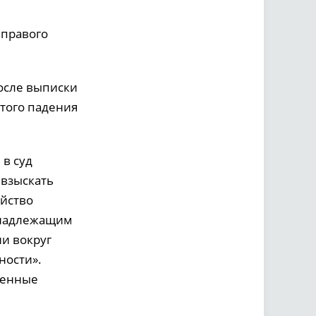
 правого
осле выписки
того падения
 в суд
 взыскать
ойство
ненадлежащим
ии вокруг
ности».
венные