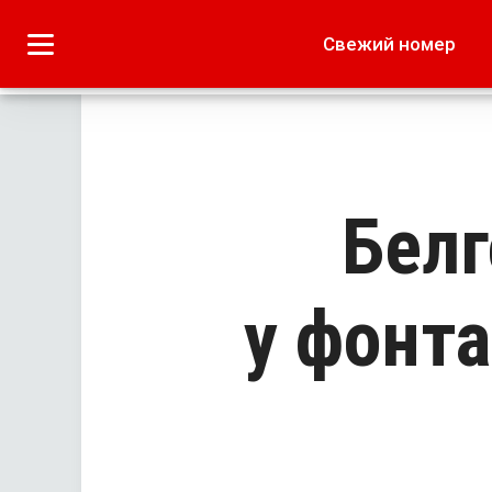
Городское
Краеведение
Свежий номер
Дача
Лето наших читате
Белг
у фонта