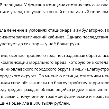
й площади. У фонтана женщина споткнулась о некую
ь» и упала, получив закрытый оскольчатый перелом
а лечение в условиях стационара и амбулаторно. П
физиотерапевтический кабинет. Однако последствия 
вствует до сих пор — у неё болит рука.
ние, осенью прошлого года пострадавшая обратилась
 компенсации морального вреда, которую она хотела
и Яковлевского городского округа и МБУ «Благоустр
городского округа». По мнению истицы, ответчики 
нили свои обязанности по благоустройству территор
редупредив граждан об имеющейся рядом «возвышен
в связи с полученной травмой физические и нравст
щина оценила в 300 тысяч рублей.