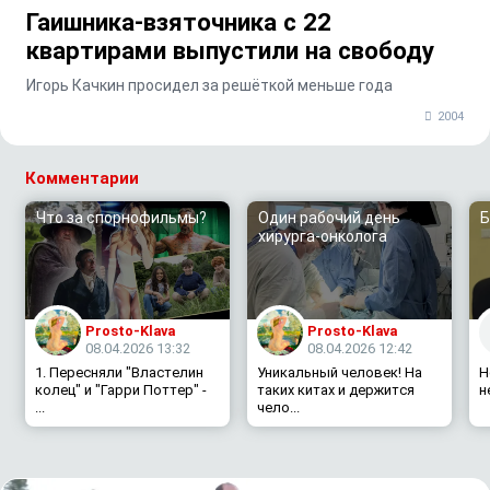
Гаишника-взяточника с 22
квартирами выпустили на свободу
Игорь Качкин просидел за решёткой меньше года
2004
Комментарии
Что за спорнофильмы?
Один рабочий день
Б
хирурга-онколога
Prosto-Klava
Prosto-Klava
08.04.2026 13:32
08.04.2026 12:42
1. Пересняли "Властелин
Уникальный человек! На
Н
колец" и "Гарри Поттер" -
таких китах и держится
н
...
чело...