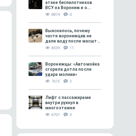
атаке беспилотников
ВСУ на Воронеж и о...
8874
0
Выяснилось, почему
части воронежцев не
дали воду после масшт...
8539
11
Воронежцы: «Автомойка
сгорела дотла после
удара молнии»
ЛИЧНЫЙ ОПЫТ
96
ПРОИСШЕСТВИЯ
7672
3
Не квасом единым
«Услышал сильный взр
рванул сюда»
Лифт с пассажирами
внутри рухнул в
многоэтажке
6701
0