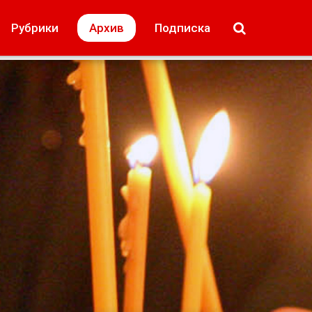
МОЁ! Плюс Липецк
Происшествия
Рубрики
Архив
Подписка
лей
Образование + карьера
Свадьба недел