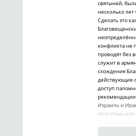
святыней, был
несколько лет 
Сделать это ка
Благовещенский
неопределённа
конфликта не 
проводят без 
служит в армя
схождения Благ
действующие о
доступ паломн
рекомендации 
Израиль и Ира
этих стран для
2026 года. Про