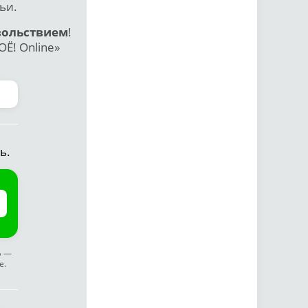
ьи.
вольствием
!
Ё! Online»
ь.
ф —
е.