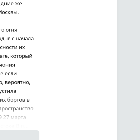
едние же
Москвы.
в
го огня
дня с начала
сности их
аге, который
емония
же если
, вероятно,
устила
их бортов в
пространство
9 27 марта
токе.В п...