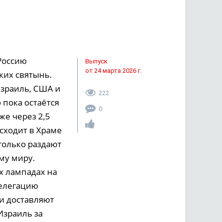
Россию
Выпуск
от 24 марта 2026 г.
ких святынь.
Израиль, США и
222
 пока остаётся
0
же через 2,5
сходит в Храме
только раздают
му миру.
ых лампадах на
делегацию
и доставляют
Израиль за