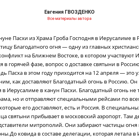
Евгения ГВОЗДЕНКО
Все материалы автора
нуне Пасхи из Храма Гроба Господня в Иерусалиме в 
тицу Благодатного огня — одну из главных христианс
 конфликт на Ближнем Востоке, в котором участвуют 
я в горячей фазе, вопрос о доставке святыни в Россию
дь Пасха в этом году приходится на 12 апреля — это у
им, как доставляют Благодатный огонь в Россию. Он 
 в Иерусалиме в канун Пасхи. Благодатный огонь не 
ама, но и отправляют специальными рейсами по все
 которые его доставляют, есть и Россия. В специальн
ица святыни прибывает в московский аэропорт. Там 
дставители митрополий. Они забирают частицы огня 
оны.До ковида в составе делегации, которая летала в 