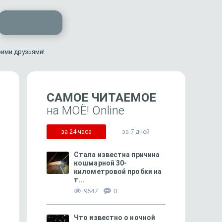
оими друзьями!
САМОЕ ЧИТАЕМОЕ
на МОЁ! Online
за 24 часа
за 7 дней
Стала известна причина
кошмарной 30-
километровой пробки на
74
т...
Две недели в Тмутаракани
Отпускники, отменив
9547
0
рванули в Сочи
Что известно о ночной