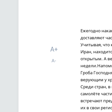
Ежегодно нака
доставляют час
Учитывая, что
A+
Иран, находитс
открытым. А ве
A-
недели.Напомн
Гроба Господня
верующим у хр
Среди стран, в
самолёте част
встречают пре
их в свои реги