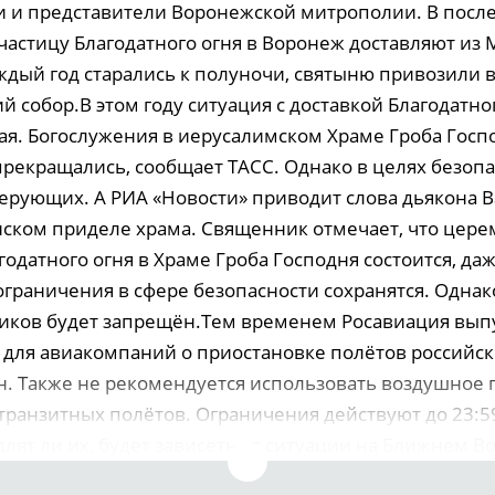
и и представители Воронежской митрополии. В посл
частицу Благодатного огня в Воронеж доставляют из 
ждый год старались к полуночи, святыню привозили 
 собор.В этом году ситуация с доставкой Благодатно
я. Богослужения в иерусалимском Храме Гроба Госпо
прекращались, сообщает ТАСС. Однако в целях безопа
верующих. А РИА «Новости» приводит слова дьякона В
нском приделе храма. Священник отмечает, что цер
одатного огня в Храме Гроба Господня состоится, да
граничения в сфере безопасности сохранятся. Однако
иков будет запрещён.Тем временем Рос­авиация вып
для авиакомпаний о приостановке полётов российск
н. Также не рекомендуется использовать воздушное 
 транзитных полётов. Ограничения действуют до 23:5
длят ли их, будет зависеть от ситуации на Ближнем Вос