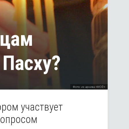
жцам
 Пасху?
Фото: из архива «МОЁ!»
ором участвует
вопросом