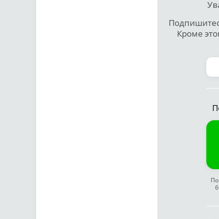
Ув
Подпишитесь
Кроме это
П
По
6