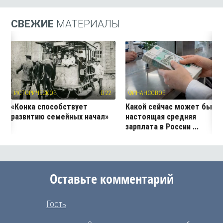
СВЕЖИЕ
МАТЕРИАЛЫ
ИСТОРИЧЕСКОЕ
22
ФИНАНСОВОЕ
17
«Конка способствует
Какой сейчас может быть
развитию семейных начал»
настоящая средняя
зарплата в России ...
Оставьте комментарий
Гость