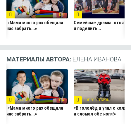
41
21
«Мама много раз обещала
Семейные драмы: отнять
нас забрать...»
и поделить...
МАТЕРИАЛЫ АВТОРА:
ЕЛЕНА ИВАНОВА
СЕМЕЙНОЕ
41
ВОПРОС РЕБРОМ!
39
«Мама много раз обещала
«В гололёд я упал с коляс
нас забрать...»
и сломал обе ноги!»