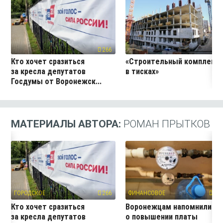
266
25
Кто хочет сразиться
«Строительный комплекс
за кресла депутатов
в тисках»
Госдумы от Воронежск...
МАТЕРИАЛЫ АВТОРА:
РОМАН ПРЫТКОВ
ГОРОДСКОЕ
266
ФИНАНСОВОЕ
380
Кто хочет сразиться
Воронежцам напомнили
за кресла депутатов
о повышении платы