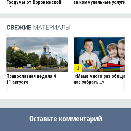
Госдумы от Воронежской
за коммунальные услуги
области
СВЕЖИЕ
МАТЕРИАЛЫ
СВОБОДНОЕ ВРЕМЯ
54
СЕМЕЙНОЕ
5
Православная неделя 4 —
«Мама много раз обещала
11 августа
нас забрать...»
Оставьте комментарий