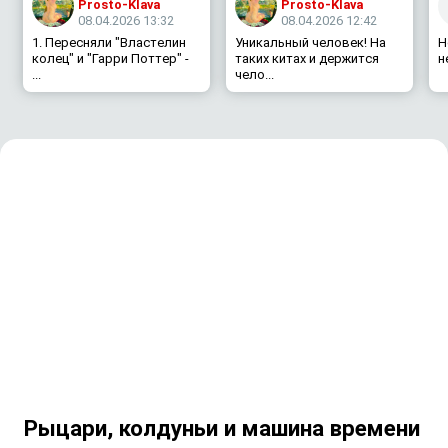
Prosto-Klava
Prosto-Klava
08.04.2026 13:32
08.04.2026 12:42
1. Пересняли "Властелин
Уникальный человек! На
Н
колец" и "Гарри Поттер" -
таких китах и держится
н
...
чело...
Рыцари, колдуньи и машина времени