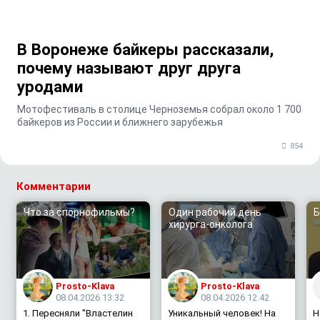
В Воронеже байкеры рассказали,
почему называют друг друга
уродами
Мотофестиваль в столице Черноземья собрал около 1 700
байкеров из России и ближнего зарубежья
854
Комментарии
Что за спорнофильмы?
Один рабочий день
Б
хирурга-онколога
Prosto-Klava
Prosto-Klava
08.04.2026 13:32
08.04.2026 12:42
1. Пересняли "Властелин
Уникальный человек! На
Н