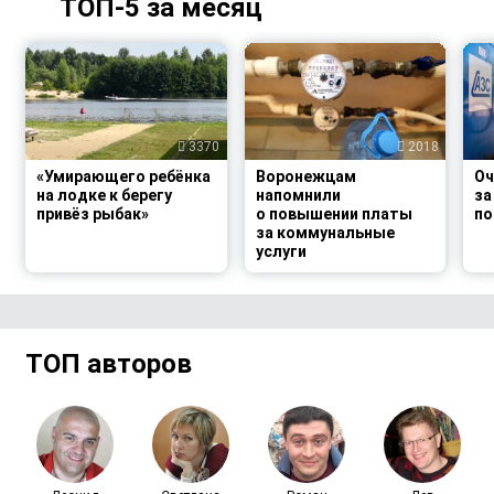
ТОП-5 за месяц
3370
2018
«Умирающего ребёнка
Воронежцам
Оч
на лодке к берегу
напомнили
за
привёз рыбак»
о повышении платы
по
за коммунальные
услуги
ТОП авторов