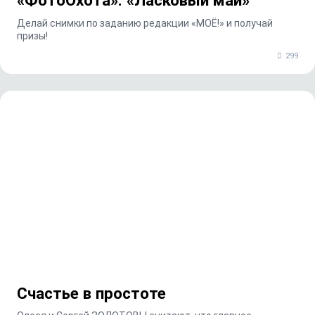
«ФотоОхота»: «Ласковый май»
Делай снимки по заданию редакции «МОЁ!» и получай
призы!
299
Счастье в простоте