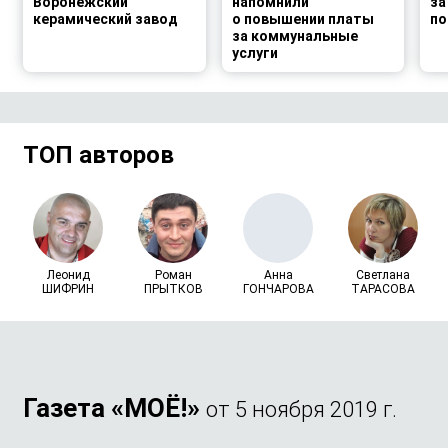
Воронежский
напомнили
за
керамический завод
о повышении платы
по
за коммунальные
услуги
ТОП авторов
Леонид
Роман
Анна
Светлана
ШИФРИН
ПРЫТКОВ
ГОНЧАРОВА
ТАРАСОВА
Газета «МОЁ!»
от 5 ноября 2019 г.