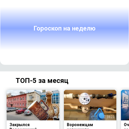
Гороскоп на неделю
ТОП-5 за месяц
5632
3823
Закрылся
Воронежцам
Оч