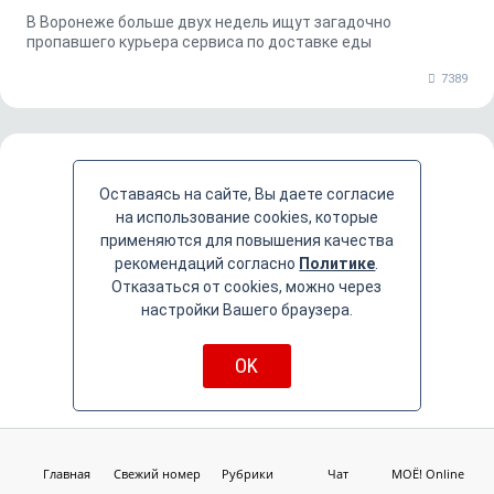
В Воронеже больше двух недель ищут загадочно
пропавшего курьера сервиса по доставке еды
7389
Оставаясь на сайте, Вы даете согласие
на использование cookies, которые
применяются для повышения качества
рекомендаций согласно
Политике
.
Отказаться от cookies, можно через
настройки Вашего браузера.
OK
«Факел» забьёт на «Факеле»
Главная
Свежий номер
Рубрики
Чат
МОЁ! Online
Главная футбольная команда Воронежа может переехать