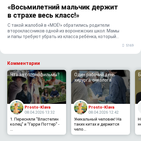
«Восьмилетний мальчик держит
в страхе весь класс!»
С такой жалобой в «МОЁ!» обратились родители
второклассников одной из воронежских школ. Мамы
и папы требуют убрать из класса ребёнка, который
избивает...
5169
Комментарии
Что за спорнофильмы?
Один рабочий день
Б
хирурга-онколога
Prosto-Klava
Prosto-Klava
08.04.2026 13:32
08.04.2026 12:42
1. Пересняли "Властелин
Уникальный человек! На
Н
колец" и "Гарри Поттер" -
таких китах и держится
н
...
чело...