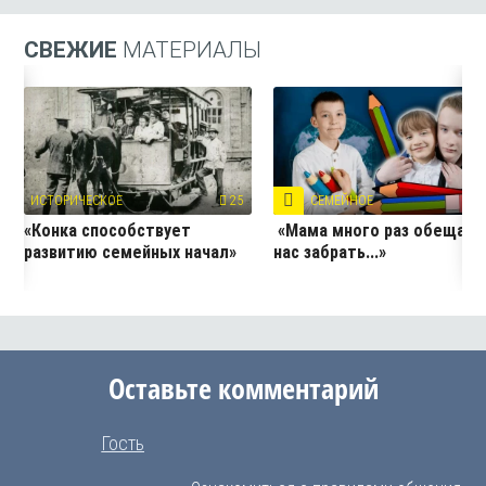
СВЕЖИЕ
МАТЕРИАЛЫ
ИСТОРИЧЕСКОЕ
25
СЕМЕЙНОЕ
4
«Конка способствует
«Мама много раз обещала
развитию семейных начал»
нас забрать...»
Оставьте комментарий
Гость