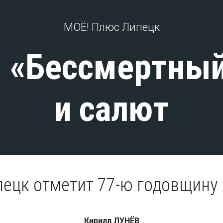
МОЁ! Плюс Липецк
, «Бессмертный
и салют
пецк отметит 77-ю годовщину
Кирилл ЛУНЁВ