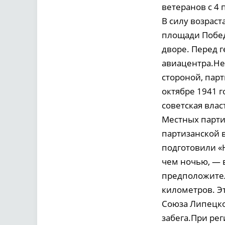
ветеранов с 4
В силу возрас
площади Побед
дворе. Перед 
авиацентра.Не
стороной, пар
октябре 1941 г
советская влас
Местных парти
партизанской 
подготовили «Н
чем ночью, — в
предположител
километров. Э
Союза Липецко
забега.При рег