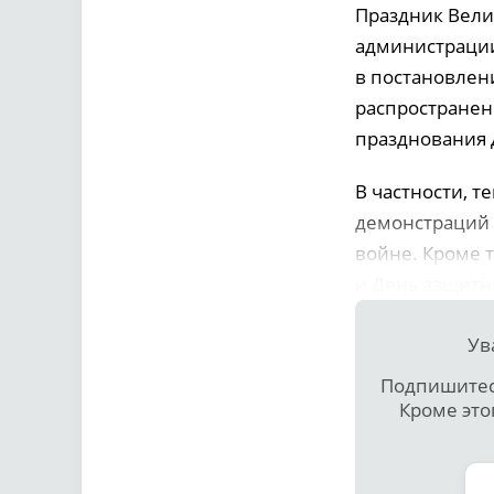
Праздник Вели
администрации
в постановлен
распространен
празднования 
В частности, 
демонстраций 
войне. Кроме 
и День защитн
Ув
Подпишитесь
Кроме это