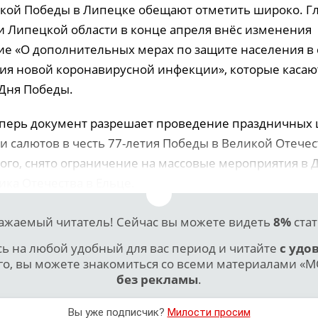
кой Победы в Липецке обещают отметить широко. Г
 Липецкой области в конце апреля внёс изменения
ие «О дополнительных мерах по защите населения в с
ия новой коронавирусной инфекции», которые касаю
Дня Победы.
теперь документ разрешает проведение праздничных 
и салютов в честь 77-летия Победы в Великой Отече
того, снято ограничение на массовые мероприятия в 
ика Отечества в Ельце.
ажаемый читатель! Сейчас вы можете видеть
8%
стат
 на любой удобный для вас период и читайте
с удо
го, вы можете знакомиться со всеми материалами «МО
без рекламы
.
Вы уже подписчик?
Милости просим