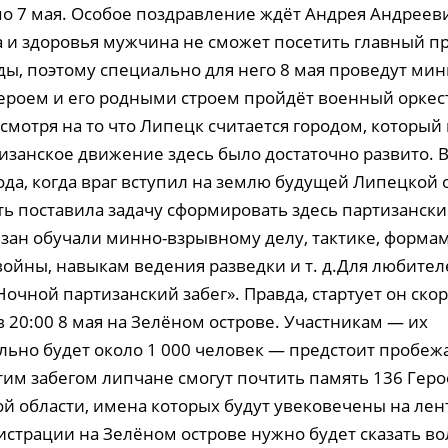
 по 7 мая. Особое поздравление ждёт Андрея Андреев
та и здоровья мужчина не сможет посетить главный п
ы, поэтому специально для него 8 мая проведут мини
героем и его родными строем пройдёт военный оркес
смотря на то что Липецк считается городом, который
тизанское движение здесь было достаточно развито. 
ода, когда враг вступил на землю будущей Липецкой 
ть поставила задачу сформировать здесь партизански
зан обучали минно-взрывному делу, тактике, форма
войны, навыкам ведения разведки и т. д.Для любител
очной партизанский забег». Правда, стартует он ско
 20:00 8 мая на Зелёном острове. Участникам — их
ьно будет около 1 000 человек — предстоит пробежа
тим забегом липчане смогут почтить память 136 Геро
й области, имена которых будут увековечены на лен
истрации на Зелёном острове нужно будет сказать вол