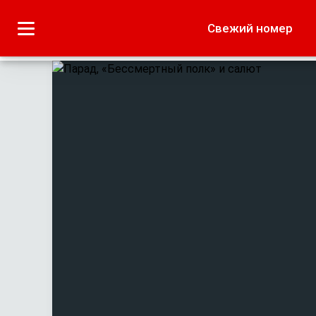
Городское
Краеведение
Свежий номер
Дача
Лето наших читате