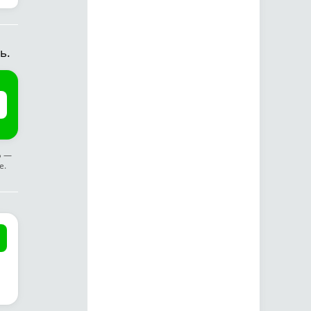
ь.
ф —
е.