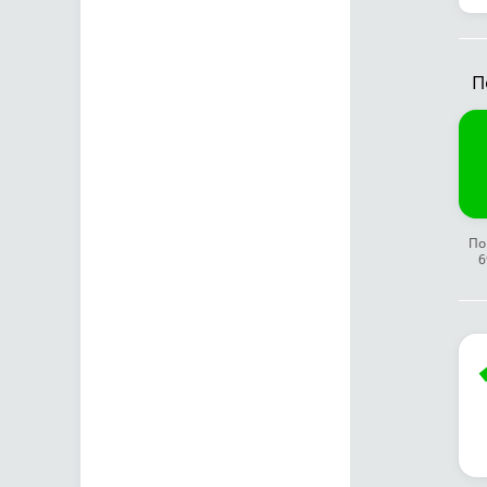
П
По
6