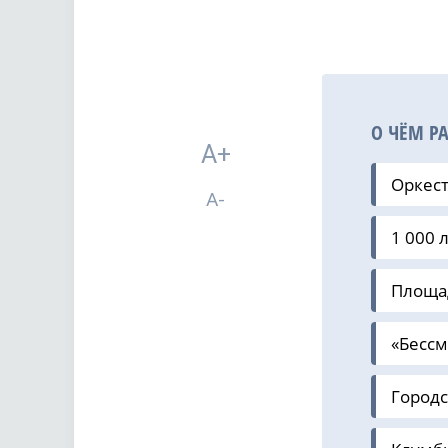
О ЧЁМ Р
A+
Оркест
A-
1 000 
Площа
«Бессм
Городс