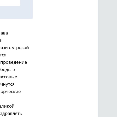
лава
в
язи с угрозой
тся
т проведение
обеды в
массовые
ачнутся
ворческие
Великой
оздравлять