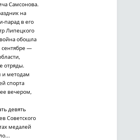
ича Самсонова.
раздник на
-парад в его
тр Липецкого
 война обошла
В сентябре —
области,
е отряды.
м и методам
ей спорта
рее вечером,
ть девять
ев Советского
тах медалей
о...