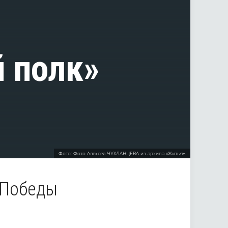
 полк»
Фото: Фото Алексея ЧУХЛАНЦЕВА из архива «Житья».
 Победы