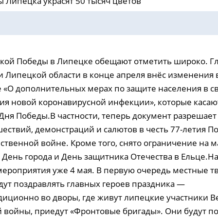
 Липецка украсят 50 тысяч цветов
кой Победы в Липецке обещают отметить широко. Г
 Липецкой области в конце апреля внёс изменения 
 «О дополнительных мерах по защите населения в св
ия новой коронавирусной инфекции», которые касаю
Дня Победы.В частности, теперь документ разрешае
ествий, демонстраций и салютов в честь 77-летия П
ственной войне. Кроме того, снято ограничение на 
 День города и День защитника Отечества в Ельце.Н
ероприятия уже 4 мая. В первую очередь местные т
дут поздравлять главных героев праздника —
диционно во дворы, где живут липецкие участники 
 войны, приедут «Фронтовые бригады». Они будут п