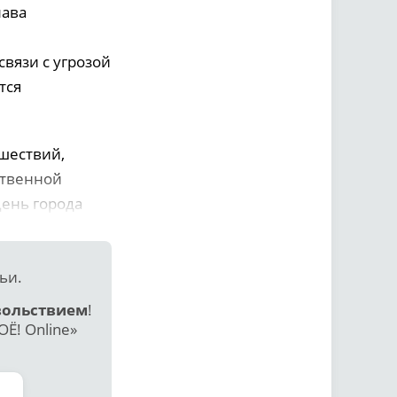
лава
вязи с угрозой
тся
шествий,
ственной
День города
ьи.
вольствием
!
Ё! Online»