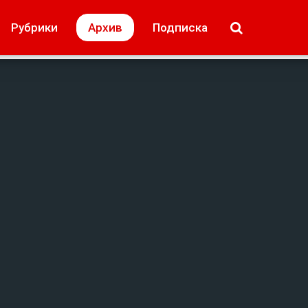
МОЁ! Плюс Липецк
Происшествия
Рубрики
Архив
Подписка
лей
Образование + карьера
Свадьба недел