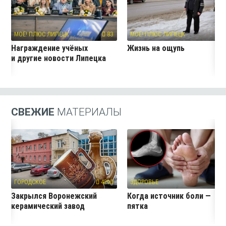
МОЁ! ПЛЮС ЛИПЕЦК
83
МОЁ! ПЛЮС ЛИПЕЦК
7
Награждение учёных
Жизнь на ощупь
и другие новости Липецка
СВЕЖИЕ
МАТЕРИАЛЫ
ГОРОДСКОЕ
4290
ЗДОРОВЬЕ
2
Закрылся Воронежский
Когда источник боли —
керамический завод
пятка