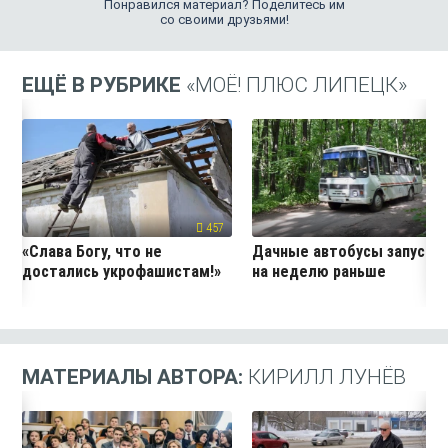
Понравился материал? Поделитесь им
со своими друзьями!
ЕЩЁ В РУБРИКЕ
«МОЁ! ПЛЮС ЛИПЕЦК»
457
24
«Слава Богу, что не
Дачные автобусы запустя
достались укрофашистам!»
на неделю раньше
МАТЕРИАЛЫ АВТОРА:
КИРИЛЛ ЛУНЁВ