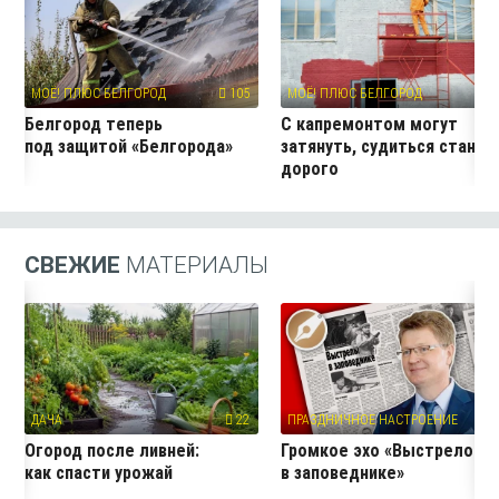
МОЁ! ПЛЮС БЕЛГОРОД
105
МОЁ! ПЛЮС БЕЛГОРОД
3
Белгород теперь
С капремонтом могут
под защитой «Белгорода»
затянуть, судиться станет
дорого
СВЕЖИЕ
МАТЕРИАЛЫ
ДАЧА
22
ПРАЗДНИЧНОЕ НАСТРОЕНИЕ
9
Огород после ливней:
Громкое эхо «Выстрелов
как спасти урожай
в заповеднике»